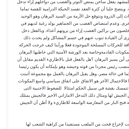
 للمشهد بفعل ساخن يمتص التوتر والغضب من دواخلهم إزاء تدخل
 ويتضح جليا أن كثرة العقد تفسد الحبكة الدرامية للقصة تماما
إلى الذروة ونتوقع حل الأزمة من السيد البرهان وهو الوحيد
أخرى. وعدم امتصاص الغضب من الجماهير يولد رغبة لديهم في
صون من براكين الغضب إزاء من يروتهم أعداء. وبالفعل دخل
 ترى أن القيادة تنوب عنهم في حسم المشاكل ولم يحدث ذلك
افة للحركات المسلحة الموجودة فعلا ورأينا كيف خرجت الحركة
لمكونات القادمةوخاصة بعد الورشة الأمنية التي خاطبها البرهان
 أين يسير البرهان ؟هل بالفعل قبل بالاطاريء القديم مقابل أن
بمنصب رئيس مجردا من قوته وجيشه وهو بإمكانه أن يكون رئيسا
 كما في حالة مصر. وهل يقبل البرهان بالعمل مع مجموعة أثبتت
ا فالاحتمال الآخر هو الاتفاق على اتفاق سياسي واسع المكونات
 تتمسك بقشة في سبيل الحكم امتثالا للضغوط الاجنبية التى
 الجيش لها ومثال ذلك التدخل الاماراتي الاخير فالجيش يمتلك
 فتح النار من المعارضة الواسعة للاطاريء ولا أظن أن الجيش
وقت لإخراج قحت من الملعب مستفيدا من كراهية الشعب لها