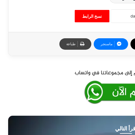
نسخ الرابط
ماسنجر
طباعة
قرأ التالي