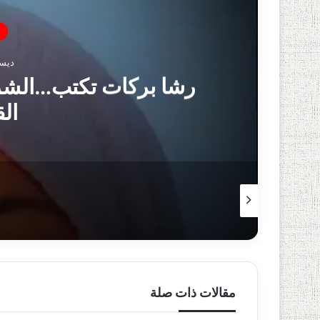
ديسمبر 
رشا بركات تكتب…الشر
الق
مقالات ذات صلة