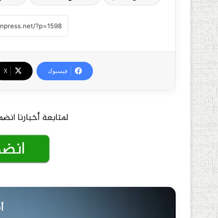
فيسبوك
‫X
أ