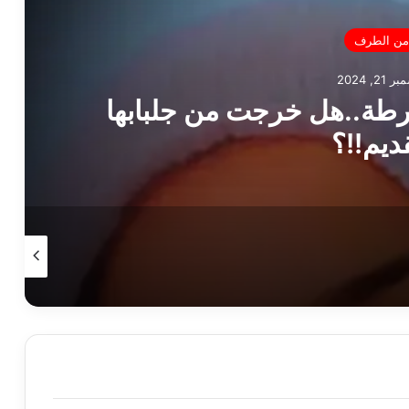
من الطرف
21, 2024
طة..هل خرجت من جلبابها
ديم!!؟
يونيو 6, 2024