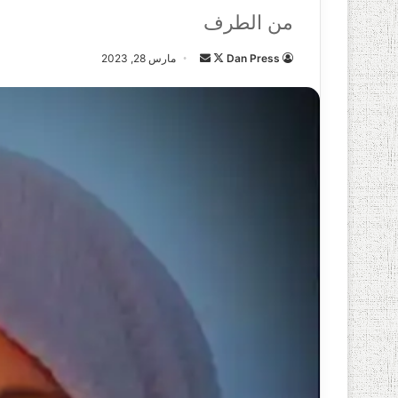
من الطرف
Dan Press
ت
أ
مارس 28, 2023
ا
ر
ب
س
ع
ل
ع
ب
ل
ر
ى
ي
X
د
ا
إ
ل
ك
ت
ر
و
ن