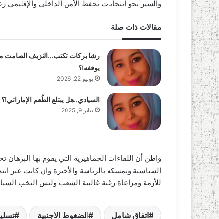
والسير نحو انتخابات تحفظ الأمن الداخلي والإقليمي رغم
مقالات ذات صلة
رشا بركات تكتب…النزيف الصامت م
يوقفه!؟
يوليو 22, 2026
السيادي..هل يبتلع الطُعم الإماراتي!؟
يناير 9, 2025
واظن أن اللقاءات الجماهيرية التي يقوم بها البرهان تح
السياسية وتمسكه بالرئاسة والأخيرة وان كانت عبر انتخ
للأزمة ومراعاة رغبة غالبية الشعب وليس النخب السيا
اتفاق شامل
الضغوط الاجنبية
تسلي