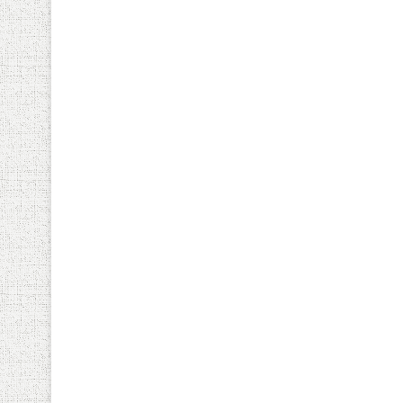
يونيو 4, 2024
مايو 30, 2024
رشا بركات تكتب… المرور في ساحة المدرسة!!
رشا بركات تكتب…حرب السودان هل تنهي ملف الترتيبات الأمنية!!؟
رشا بركات تكتب…عندما يطفح الكيل!!؟