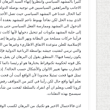
كثيرا بالمشهد السياسي وانتظروا إنهاء السيد البرهان
الاجانب والمراهقين السياسيين في توجيه بوصلة الدولة.
كما الحال عندنا في المشهد السياسي حيث تصل الأحداث 
الذي بيده الحل لكن نفاجأ بهبوط ناعم للمشهد بعقدة 
الدخول الى المشهد وممارسة الفعل السياسي حتى يتخل
إلى حلبة المشهد مكونات لم تتخيل دخولها لأنها كانت
فرأينا حركات مسلحة من البطانة ونهر النيل وغيرها إض
الإسلامية للعلن متوعدة الاتفاق الاطاريء وغيرها من ا
والتي ترمي لتفتيت جيشه بواسطة الرباعية الدولية فإلى
يكون رئيسا فيها؟. المنطق يقول إن البرهان لن يقبل 
بكل قوته لحكومة تكنوقراط يختارها هو او رئيسا دائما
التجارب معها تغيير الالوان والأشكال حسب الحالة؟. إذ
تمثل فيها قحت تمثيلا محدودا لأن الواقع أثبت أن قحت
نعلم أنها واقع حال لكن رأينا في كثير من المواقف رفض
كرونا للعب ويعلم ان أي انفراد بالسلطة لقحت من شأنه
سيسمح بهذه التفلتات.
اذن فالاحتمال الاخير هو تكتيك من البرهان لكسب ال