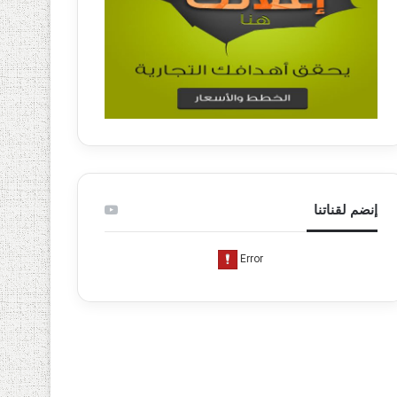
إنضم لقناتنا