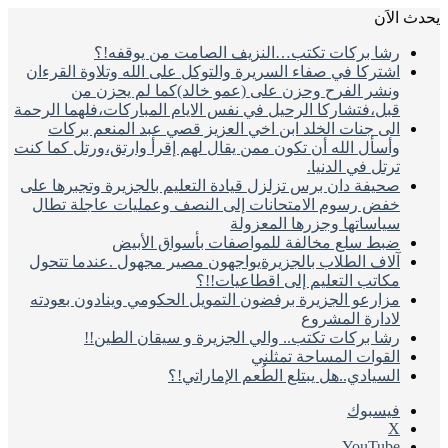
يحدث الاَن
رشا بركات تكتب…النزيف الصامت من يوقفه!؟
اشتركا في صفاء السريرة والتوكل على الله وتلاوة القرءان
ونشر الفرح وحزن على (عمو خالد)كما لم يحزن من
قبل،فتشاركا الرحيل في نفس الايام المباركات،فلهما الرحمة
الى جنات الخلد ابن اخي العزيز قصي عبد المنعم بركات
وأسأل الله أن تكون ممن يقال لهم إقرأ وارتق،ورتل كما كنت
ترتل في الدنيا.
صحيفة دان برس تزلزل قيادة التعليم بالجزيرة وتجبرها على
خفض رسوم الامتحانات إلى النصف وعمليات عاجلة تطال
سياساتها وجزرها المعزولة
ضبط سلع مخالفة للمواصفات بأسواق الأبيض
آلاف الطلاب بالجزيرةيواجهون مصير مجهول .عندما تتحول
مكاتب التعليم إلى اقطاعيات!!؟
مزارعو الجزيرة برفضون التمويل الحكومي وينادون بعودته
لادارة المشروع
رشا بركات تكتب.. والي الجزيرة و سيقان الطين!!
القوات المساحة تمثلني
السيادي..هل يبتلع الطُعم الإماراتي!؟
فيسبوك
‫X
‫YouTube