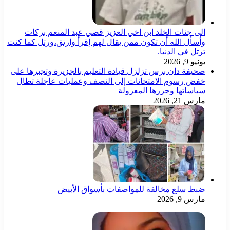
الى جنات الخلد ابن اخي العزيز قصي عبد المنعم بركات
وأسأل الله أن تكون ممن يقال لهم إقرأ وارتق،ورتل كما كنت
ترتل في الدنيا.
يونيو 9, 2026
صحيفة دان برس تزلزل قيادة التعليم بالجزيرة وتجبرها على
خفض رسوم الامتحانات إلى النصف وعمليات عاجلة تطال
سياساتها وجزرها المعزولة
مارس 21, 2026
ضبط سلع مخالفة للمواصفات بأسواق الأبيض
مارس 9, 2026