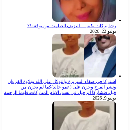
رشا بركات تكتب…النزيف الصامت من يوقفه!؟
يوليو 22, 2026
اشتركا في صفاء السريرة والتوكل على الله وتلاوة القرءان
ونشر الفرح وحزن على (عمو خالد)كما لم يحزن من
قبل،فتشاركا الرحيل في نفس الايام المباركات،فلهما الرحمة
يونيو 9, 2026