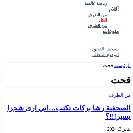
رياضة عالمية
أقلام
من الطرف
الكل
من الطرف
منوعات
℃
khartoum
33
تسجيل الدخول
الوضع المظلم
الرئيسية
|
قحت
قحت
من الطرف
الصحفية رشا بركات تكتب…اني ارى شجرا
يسير!!!؟
يناير 3, 2024