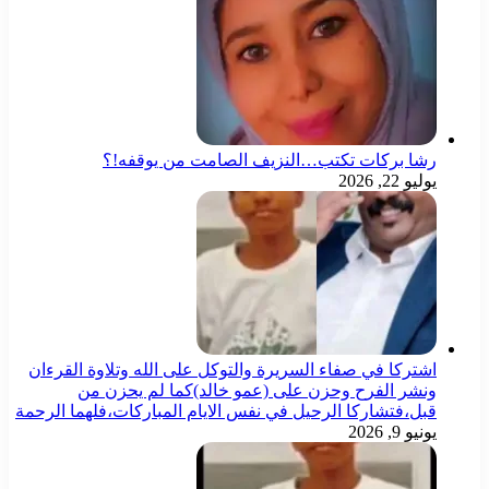
رشا بركات تكتب…النزيف الصامت من يوقفه!؟
يوليو 22, 2026
اشتركا في صفاء السريرة والتوكل على الله وتلاوة القرءان
ونشر الفرح وحزن على (عمو خالد)كما لم يحزن من
قبل،فتشاركا الرحيل في نفس الايام المباركات،فلهما الرحمة
يونيو 9, 2026