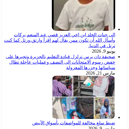
الى جنات الخلد ابن اخي العزيز قصي عبد المنعم بركات
وأسأل الله أن تكون ممن يقال لهم إقرأ وارتق،ورتل كما كنت
ترتل في الدنيا.
يونيو 9, 2026
صحيفة دان برس تزلزل قيادة التعليم بالجزيرة وتجبرها على
خفض رسوم الامتحانات إلى النصف وعمليات عاجلة تطال
سياساتها وجزرها المعزولة
مارس 21, 2026
ضبط سلع مخالفة للمواصفات بأسواق الأبيض
مارس 9, 2026