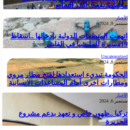
مخطط تفعيل البند السابع
الأخبار
سبتمبر 9, 2024
اتهمت المنظمات الدولية بإدخالها ..اسقاط
19مسيرة للمليشيا في الفاشر
Uncategorized
سبتمبر 8, 2024
الحكومة تبديء استعدادها لفتح مطار مروي
ومطارات اخرى أمام المساعدات الانسانية
الأخبار
سبتمبر 6, 2024
تركيا ..ظهور خاص و تعهد بدعم مشروع
الجزيرة