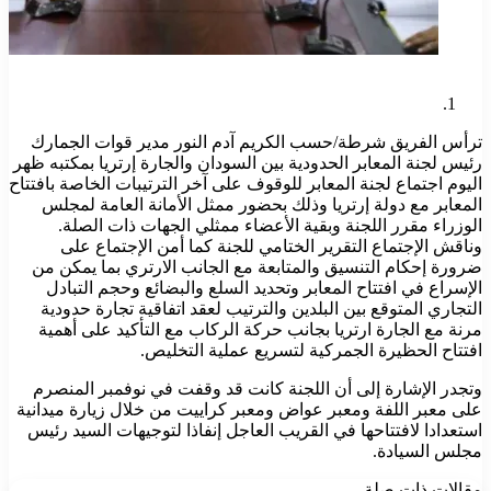
ترأس الفريق شرطة/حسب الكريم آدم النور مدير قوات الجمارك
رئيس لجنة المعابر الحدودية بين السودان والجارة إرتريا بمكتبه ظهر
اليوم اجتماع لجنة المعابر للوقوف على آخر الترتيبات الخاصة بافتتاح
المعابر مع دولة إرتريا وذلك بحضور ممثل الأمانة العامة لمجلس
الوزراء مقرر اللجنة وبقية الأعضاء ممثلي الجهات ذات الصلة.
وناقش الإجتماع التقرير الختامي للجنة كما أمن الإجتماع على
ضرورة إحكام التنسيق والمتابعة مع الجانب الارتري بما يمكن من
الإسراع في افتتاح المعابر وتحديد السلع والبضائع وحجم التبادل
التجاري المتوقع بين البلدين والترتيب لعقد اتفاقية تجارة حدودية
مرنة مع الجارة ارتريا بجانب حركة الركاب مع التأكيد على أهمية
افتتاح الحظيرة الجمركية لتسريع عملية التخليص.
وتجدر الإشارة إلى أن اللجنة كانت قد وقفت في نوفمبر المنصرم
على معبر اللفة ومعبر عواض ومعبر كراييت من خلال زيارة ميدانية
استعدادا لافتتاحها في القريب العاجل إنفاذا لتوجيهات السيد رئيس
مجلس السيادة.
مقالات ذات صلة