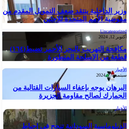
وزير الداخلية ينتقد ضعف التمويل المقدم من
مفوضية الأمم المتحدة للاجئين
Uncategorized
أكتوبر 12, 2024
مكافحة التهريب بالبحر الأحمر تضبط(١٦٤)
قطعة من الاسلحة المتطورة
الأخبار
سبتمبر 17, 2024
البرهان يوجه بإعفاء السيارات القتالية من
الجمارك لصالح مقاومة الجزيرة
الأخبار
سبتمبر 11, 2024
الدبلوماسية السودانية تنجح في إحباط