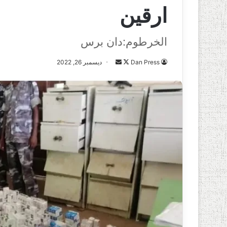
ارقين
الخرطوم:دان برس
Dan Press
ت
أ
ديسمبر 26, 2022
ا
ر
ب
س
ع
ل
ع
ب
ل
ر
ى
ي
X
د
ا
إ
ل
ك
ت
ر