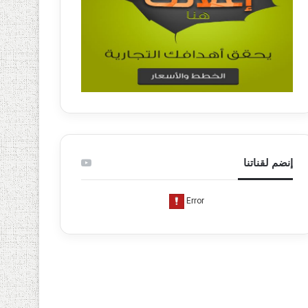
إنضم لقناتنا