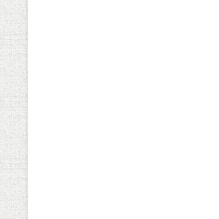
سبتمبر 9, 2024
سبتمبر 8, 2024
الدبلوماسية السودانية تنجح في إحباط مخطط تفعيل البند السابع
اتهمت المنظمات الدولية بإدخالها ..اسقاط 19مسيرة للمليشيا في الفاشر
الحكومة تبديء استعدادها لفتح مطار مروي ومطارات اخرى أمام المساعدات الانسانية