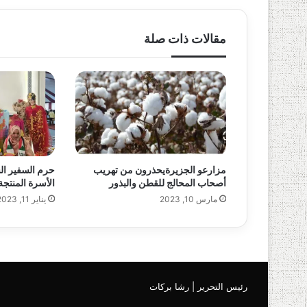
مقالات ذات صلة
مزارعو الجزيرةيحذرون من تهريب
حرم السفير ا
أصحاب المحالج للقطن والبذور
الأسرة المنتجة 
مارس 10, 2023
يناير 11, 2023
رئيس التحرير | رشا بركات