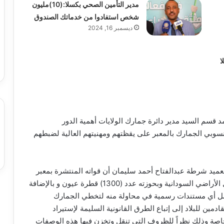
مدير التأمين الصحي بكسلا:(10)مليون
شخص استفادوا من خدماتك الصندوق
ديسمبر 16, 2024
ا
قسم السيد مدير دائرة جمارك الولايات أهمية الدور
نسوبي الجمارك بالمعبر على يقظتهم ومهنيتهم العالية لضبطهم
ميد شرطة عبدالفتاح أحمد سليمان أن قواته المنتشرة بمعبر
أرقين الحدودي قد أوقفوا راكب حاول التسلل إلى داخل الأراضي السودانية وبحوزته عدد (1300) قطرة عيون و بالإضافة
لا تحمل أي مستندات رسمية في محاولة منه لتخطي الجمارك
دمين للبلاد إلى إتباع الطرق القانونية السليمة لإستيراد
 خاصة وذلك نظراً للظروف التي تنقل وتخزن فيها هذه الوصفات