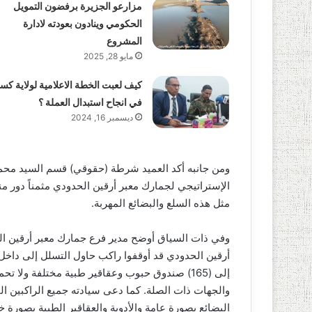
مزارعو الجزيرة برفضون التمويل
الحكومي وينادون بعودته لادارة
المشروع
مايو 28, 2025
كيف لعبت الخطة الاعلامية لولاية كسل
في انجاح استبدال العملة ؟
ديسمبر 16, 2024
ومن جانبه أكد العميد شرطة (حقوقي) قسم السيد محمد 
الإستراتيجي لجمارك معبر أرقين الحدودي مثمناً دور م
مثل هذه السلع والبضائع المهربة.
وفي ذات السياق أوضح مدير فرع جمارك معبر أرقين الع
إلى (165) صندوق حبوب وعقاقير طبية مختلفة و
والجهات ذات الصلة. كما دعى سيادته جميع الراكبين القا
البضائع بصورة عامة والأدوية والعقاقير الطبية بصورة