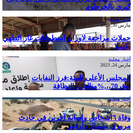
كيري بالخرطوم
أخبار محلية
مارس 30, 2023
حملات مراجعة لاوزان اسطوانات غاز الطهي
بكسلا
أخبار محلية
مارس 24, 2023
المجلس الأعلى للبيئة:فرز النفايات
يوفر70،،,%مناليات النظافة
أخبار محلية
مارس 21, 2023
وفاة ٦اشخاص وإصابة آخرين في حادث
مروري بشمال دارفور