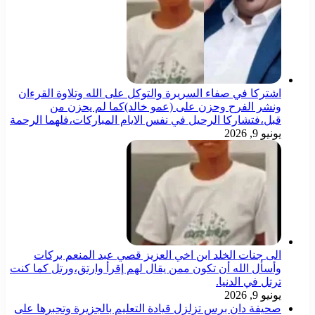
اشتركا في صفاء السريرة والتوكل على الله وتلاوة القرءان
ونشر الفرح وحزن على (عمو خالد)كما لم يحزن من
قبل،فتشاركا الرحيل في نفس الايام المباركات،فلهما الرحمة
يونيو 9, 2026
الى جنات الخلد ابن اخي العزيز قصي عبد المنعم بركات
وأسأل الله أن تكون ممن يقال لهم إقرأ وارتق،ورتل كما كنت
ترتل في الدنيا.
يونيو 9, 2026
صحيفة دان برس تزلزل قيادة التعليم بالجزيرة وتجبرها على