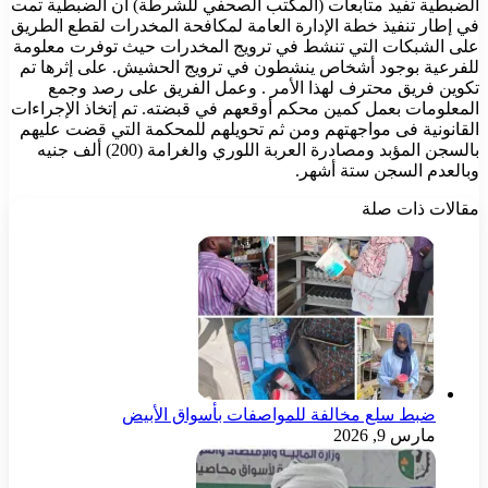
الضبطية تفيد متابعات (المكتب الصحفي للشرطة) أن الضبطية تمت
في إطار تنفيذ خطة الإدارة العامة لمكافحة المخدرات لقطع الطريق
على الشبكات التي تنشط في ترويج المخدرات حيث توفرت معلومة
للفرعية بوجود أشخاص ينشطون في ترويج الحشيش. على إثرها تم
تكوين فريق محترف لهذا الأمر . وعمل الفريق على رصد وجمع
المعلومات بعمل كمين محكم أوقعهم في قبضته. تم إتخاذ الإجراءات
القانونية فى مواجهتهم ومن ثم تحويلهم للمحكمة التي قضت عليهم
بالسجن المؤبد ومصادرة العربة اللوري والغرامة (200) ألف جنيه
وبالعدم السجن ستة أشهر.
مقالات ذات صلة
ضبط سلع مخالفة للمواصفات بأسواق الأبيض
مارس 9, 2026