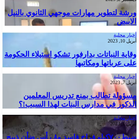
ورشة لتطوير مهارات موجهي الثانوي بالنيل
الاببض
أخبار محلية
أبريل 10, 2023
وقاية النباتات بدارفور تشكو استيلاء الحكومة
على عرباتها ومكاتبها
أخبار محلية
أبريل 7, 2023
مسؤولة تطالب بمنع تدريس المعلمين
الذكور في مدارس البنات لهذا السبب!؟
أخبار محلية
أبريل 1, 2023
ضبط٧٠٠كيلو فراخ فاسد و٨ رأس ضأن ذبيح