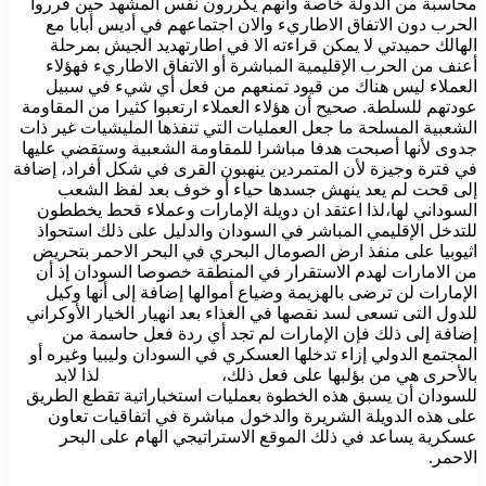
محاسبة من الدولة خاصة وأنهم يكررون نفس المشهد حين قرروا
الحرب دون الاتفاق الاطاريء والان اجتماعهم في أديس أبابا مع
الهالك حميدتي لا يمكن قراءته الا في اطارتهديد الجيش بمرحلة
أعنف من الحرب الإقليمية المباشرة أو الاتفاق الاطاريء فهؤلاء
العملاء ليس هناك من قيود تمنعهم من فعل أي شيء في سبيل
عودتهم للسلطة. صحيح أن هؤلاء العملاء ارتعبوا كثيرا من المقاومة
الشعبية المسلحة ما جعل العمليات التي تنفذها المليشيات غير ذات
جدوى لأنها أصبحت هدفا مباشرا للمقاومة الشعبية وستقضي عليها
في فترة وجيزة لأن المتمردين ينهبون القرى في شكل أفراد، إضافة
إلى قحت لم يعد ينهش جسدها حياء أو خوف بعد لفظ الشعب
السوداني لها،لذا اعتقد ان دويلة الإمارات وعملاء قحط يخططون
للتدخل الإقليمي المباشر في السودان والدليل على ذلك استحواذ
اثيوبيا على منفذ ارض الصومال البحري في البحر الاحمر بتحريض
من الامارات لهدم الاستقرار في المنطقة خصوصا السودان إذ أن
الإمارات لن ترضى بالهزيمة وضياع أموالها إضافة إلى أنها وكيل
للدول التى تسعى لسد نقصها في الغذاء بعد انهيار الخيار الأوكراني
إضافة إلى ذلك فإن الإمارات لم تجد أي ردة فعل حاسمة من
المجتمع الدولي إزاء تدخلها العسكري في السودان وليبيا وغيره أو
بالأحرى هي من بؤلبها على فعل ذلك، لذا لابد
للسودان أن يسبق هذه الخطوة بعمليات استخباراتية تقطع الطريق
على هذه الدويلة الشريرة والدخول مباشرة في اتفاقيات تعاون
عسكرية يساعد في ذلك الموقع الاستراتيجي الهام على البحر
الاحمر.