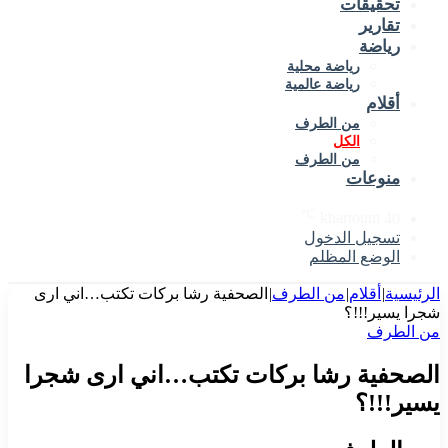
تحقيقات
تقارير
رياضة
رياضة محلية
رياضة عالمية
أقلام
من الطرف
الكل
من الطرف
منوعات
℃
khartoum
40
تسجيل الدخول
الوضع المظلم
الرئيسية
|
أقلام
|
من الطرف
|
الصحفية رشا بركات تكتب…اني ارى
شجرا يسير!!!؟
من الطرف
الصحفية رشا بركات تكتب…اني ارى شجرا
يسير!!!؟