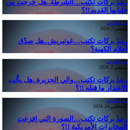
رشا بركات تكتب…الشرطة..هل خرجت من
جلبابها القديم!!؟
من الطرف
نوفمبر 3, 2024
رشا بركات تكتب…غوتيريش..هل صدّق
أحلام الكهنة؟
من الطرف
سبتمبر 1, 2024
رشا بركات تكتب…والي الجزيرة..هل يجُّب
الاعتذار ما قبله !!؟
من الطرف
أغسطس 24, 2024
رشا بركات تكتب…الصورة التي افزعت
المخابرات الأمريكية !!؟