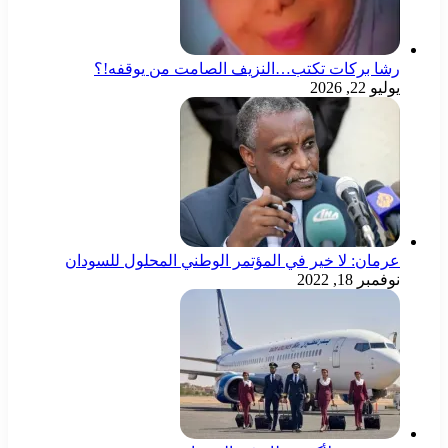
رشا بركات تكتب…النزيف الصامت من يوقفه!؟
يوليو 22, 2026
عرمان: لا خير في المؤتمر الوطني المحلول للسودان
نوفمبر 18, 2022