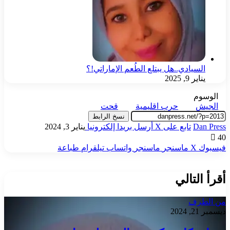
السيادي..هل يبتلع الطُعم الإماراتي!؟
يناير 9, 2025
الوسوم
الجيش
حرب اقليمية
قحت
نسخ الرابط
Dan Press
تابع على X
أرسل بريدا إلكترونيا
يناير 3, 2024
40
فيسبوك
‫X
ماسنجر
ماسنجر
واتساب
تيلقرام
طباعة
أقرأ التالي
من الطرف
ديسمبر 21, 2024