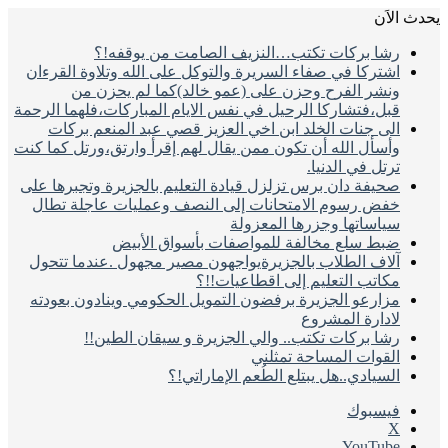
يحدث الاَن
رشا بركات تكتب…النزيف الصامت من يوقفه!؟
اشتركا في صفاء السريرة والتوكل على الله وتلاوة القرءان
ونشر الفرح وحزن على (عمو خالد)كما لم يحزن من
قبل،فتشاركا الرحيل في نفس الايام المباركات،فلهما الرحمة
الى جنات الخلد ابن اخي العزيز قصي عبد المنعم بركات
وأسأل الله أن تكون ممن يقال لهم إقرأ وارتق،ورتل كما كنت
ترتل في الدنيا.
صحيفة دان برس تزلزل قيادة التعليم بالجزيرة وتجبرها على
خفض رسوم الامتحانات إلى النصف وعمليات عاجلة تطال
سياساتها وجزرها المعزولة
ضبط سلع مخالفة للمواصفات بأسواق الأبيض
آلاف الطلاب بالجزيرةيواجهون مصير مجهول .عندما تتحول
مكاتب التعليم إلى اقطاعيات!!؟
مزارعو الجزيرة برفضون التمويل الحكومي وينادون بعودته
لادارة المشروع
رشا بركات تكتب.. والي الجزيرة و سيقان الطين!!
القوات المساحة تمثلني
السيادي..هل يبتلع الطُعم الإماراتي!؟
فيسبوك
‫X
‫YouTube