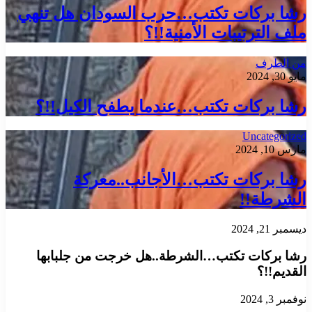
رشا بركات تكتب…حرب السودان هل تنهي
ملف الترتيبات الأمنية!!؟
من الطرف
مايو 30, 2024
رشا بركات تكتب…عندما يطفح الكيل!!؟
Uncategorized
مارس 10, 2024
رشا بركات تكتب…الأجانب..معركة
الشرطة!!
ديسمبر 21, 2024
رشا بركات تكتب…الشرطة..هل خرجت من جلبابها
القديم!!؟
نوفمبر 3, 2024