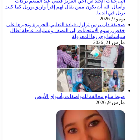
الى جنات الخلد ابن اخي العزيز قصي عبد المنعم بركات
وأسأل الله أن تكون ممن يقال لهم إقرأ وارتق،ورتل كما كنت
ترتل في الدنيا.
يونيو 9, 2026
صحيفة دان برس تزلزل قيادة التعليم بالجزيرة وتجبرها على
خفض رسوم الامتحانات إلى النصف وعمليات عاجلة تطال
سياساتها وجزرها المعزولة
مارس 21, 2026
ضبط سلع مخالفة للمواصفات بأسواق الأبيض
مارس 9, 2026