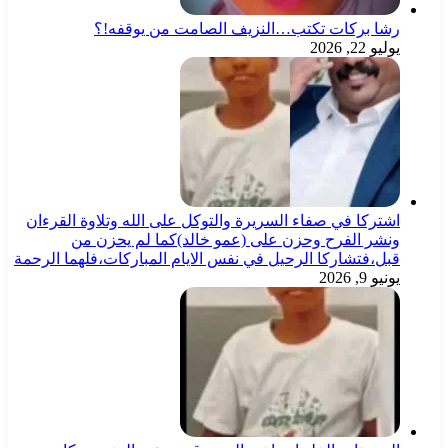
رشا بركات تكتب…النزيف الصامت من يوقفه!؟
يوليو 22, 2026
اشتركا في صفاء السريرة والتوكل على الله وتلاوة القرءان
ونشر الفرح وحزن على (عمو خالد)كما لم يحزن من
قبل،فتشاركا الرحيل في نفس الايام المباركات،فلهما الرحمة
يونيو 9, 2026