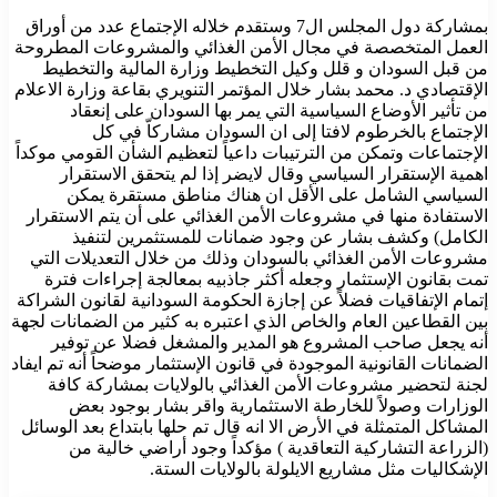
بمشاركة دول المجلس ال7 وستقدم خلاله الإجتماع عدد من أوراق
العمل المتخصصة في مجال الأمن الغذائي والمشروعات المطروحة
من قبل السودان و قلل وكيل التخطيط وزارة المالية والتخطيط
الإقتصادي د. محمد بشار خلال المؤتمر التنويري بقاعة وزارة الاعلام
من تأثير الأوضاع السياسية التي يمر بها السودان على إنعقاد
الإجتماع بالخرطوم لافتا إلى ان السودان مشاركاّ في كل
الإجتماعات وتمكن من الترتيبات داعياً لتعظيم الشأن القومي موكداً
اهمية الإستقرار السياسي وقال لايضر إذا لم يتحقق الاستقرار
السياسي الشامل على الأقل ان هناك مناطق مستقرة يمكن
الاستفادة منها في مشروعات الأمن الغذائي على أن يتم الاستقرار
الكامل) وكشف بشار عن وجود ضمانات للمستثمرين لتنفيذ
مشروعات الأمن الغذائي بالسودان وذلك من خلال التعديلات التي
تمت بقانون الإستثمار وجعله أكثر جاذبيه بمعالجة إجراءات فترة
إتمام الإتفاقيات فضلاً عن إجازة الحكومة السودانية لقانون الشراكة
بين القطاعين العام والخاص الذي اعتبره به كثير من الضمانات لجهة
أنه يجعل صاحب المشروع هو المدير والمشغل فضلا عن توفير
الضمانات القانونية الموجودة في قانون الإستثمار موضحاً أنه تم ايفاد
لجنة لتحضير مشروعات الأمن الغذائي بالولايات بمشاركة كافة
الوزارات وصولاً للخارطة الاستثمارية واقر بشار بوجود بعض
المشاكل المتمثلة في الأرض الا انه قال تم حلها بابتداع بعد الوسائل
(الزراعة التشاركية التعاقدية ) مؤكداً وجود أراضي خالية من
الإشكاليات مثل مشاريع الايلولة بالولايات الستة.