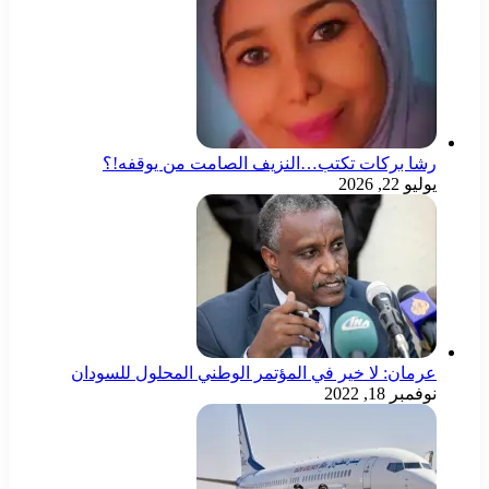
رشا بركات تكتب…النزيف الصامت من يوقفه!؟
يوليو 22, 2026
عرمان: لا خير في المؤتمر الوطني المحلول للسودان
نوفمبر 18, 2022