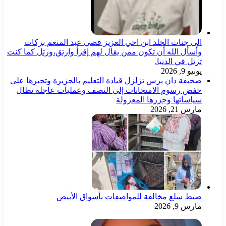
الى جنات الخلد ابن اخي العزيز قصي عبد المنعم بركات
وأسأل الله أن تكون ممن يقال لهم إقرأ وارتق،ورتل كما كنت
ترتل في الدنيا.
يونيو 9, 2026
صحيفة دان برس تزلزل قيادة التعليم بالجزيرة وتجبرها على
خفض رسوم الامتحانات إلى النصف وعمليات عاجلة تطال
سياساتها وجزرها المعزولة
مارس 21, 2026
ضبط سلع مخالفة للمواصفات بأسواق الأبيض
مارس 9, 2026