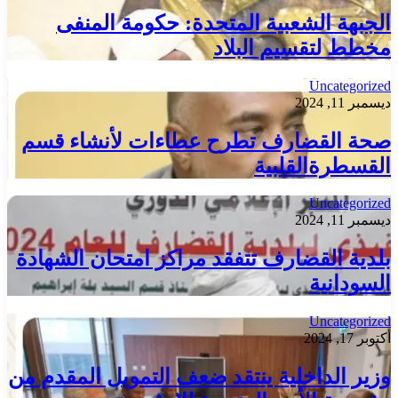
الجبهة الشعبية المتحدة: حكومة المنفى
مخطط لتقسيم البلاد
Uncategorized
ديسمبر 11, 2024
صحة القضارف تطرح عطاءات لأنشاء قسم
القسطرةالقلبية
Uncategorized
ديسمبر 11, 2024
بلدية القضارف تتفقد مراكز امتحان الشهادة
السودانية
Uncategorized
أكتوبر 17, 2024
وزير الداخلية ينتقد ضعف التمويل المقدم من