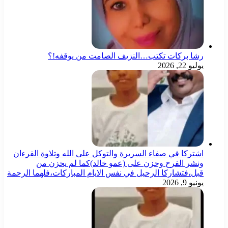
رشا بركات تكتب…النزيف الصامت من يوقفه!؟
يوليو 22, 2026
اشتركا في صفاء السريرة والتوكل على الله وتلاوة القرءان
ونشر الفرح وحزن على (عمو خالد)كما لم يحزن من
قبل،فتشاركا الرحيل في نفس الايام المباركات،فلهما الرحمة
يونيو 9, 2026