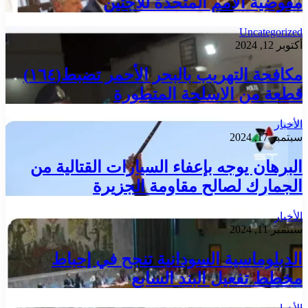
مفوضية الأمم المتحدة للاجئين
Uncategorized
أكتوبر 12, 2024
مكافحة التهريب بالبحر الأحمر تضبط(١٦٤)
قطعة من الاسلحة المتطورة
الأخبار
سبتمبر 17, 2024
البرهان يوجه بإعفاء السيارات القتالية من
الجمارك لصالح مقاومة الجزيرة
الأخبار
سبتمبر 11, 2024
الدبلوماسية السودانية تنجح في إحباط
مخطط تفعيل البند السابع