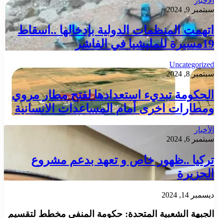
الأخبار
سبتمبر 9, 2024
اتهمت المنظمات الدولية بإدخالها ..اسقاط
19مسيرة للمليشيا في الفاشر
Uncategorized
سبتمبر 8, 2024
الحكومة تبديء استعدادها لفتح مطار مروي
ومطارات اخرى أمام المساعدات الانسانية
الأخبار
سبتمبر 6, 2024
تركيا ..ظهور خاص و تعهد بدعم مشروع
الجزيرة
ديسمبر 14, 2024
الجبهة الشعبية المتحدة: حكومة المنفى مخطط لتقسيم