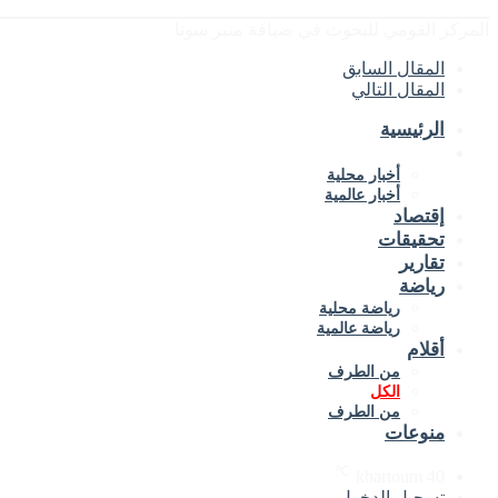
المركز القومي للبحوث في ضيافة منبر سونا
المقال السابق
المقال التالي
الرئيسية
الأخبار
أخبار محلية
أخبار عالمية
إقتصاد
تحقيقات
تقارير
رياضة
رياضة محلية
رياضة عالمية
أقلام
من الطرف
الكل
من الطرف
منوعات
℃
khartoum
40
تسجيل الدخول