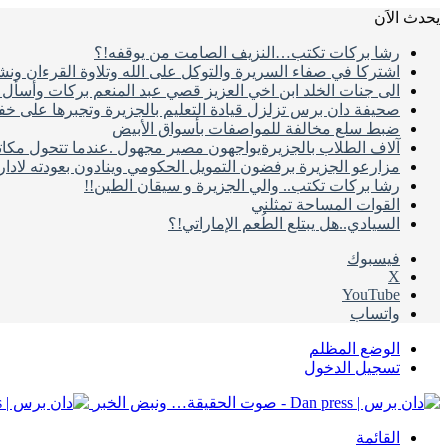
يحدث الاَن
رشا بركات تكتب…النزيف الصامت من يوقفه!؟
اشتركا في صفاء السريرة والتوكل على الله وتلاوة القرءان ون
الى جنات الخلد ابن اخي العزيز قصي عبد المنعم بركات وأسأل ال
صحيفة دان برس تزلزل قيادة التعليم بالجزيرة وتجبرها على خ
ضبط سلع مخالفة للمواصفات بأسواق الأبيض
آلاف الطلاب بالجزيرةيواجهون مصير مجهول .عندما تتحول مكات
مزارعو الجزيرة برفضون التمويل الحكومي وينادون بعودته لادا
رشا بركات تكتب.. والي الجزيرة و سيقان الطين!!
القوات المساحة تمثلني
السيادي..هل يبتلع الطُعم الإماراتي!؟
فيسبوك
‫X
‫YouTube
واتساب
الوضع المظلم
تسجيل الدخول
القائمة