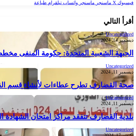
فيسبوك
‫X
ماسنجر
ماسنجر
واتساب
تيلقرام
طباعة
أقرأ التالي
Uncategorized
ديسمبر 14, 2024
الجبهة الشعبية المتحدة: حكومة المنفى مخطط 
Uncategorized
ديسمبر 11, 2024
صحة القضارف تطرح عطاءات لأنشاء قسم الق
Uncategorized
ديسمبر 11, 2024
بلدية القضارف تتفقد مراكز امتحان الشهادة ال
Uncategorized
أكتوبر 17, 2024