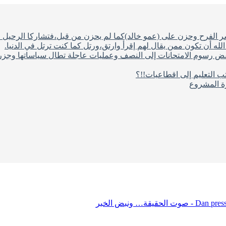
شر الفرح وحزن على (عمو خالد)كما لم يحزن من قبل،فتشاركا الرحيل ف
له أن تكون ممن يقال لهم إقرأ وارتق،ورتل كما كنت ترتل في الدنيا.
فض رسوم الامتحانات إلى النصف وعمليات عاجلة تطال سياساتها وجزره
ب التعليم إلى اقطاعيات!!؟
رة المشروع