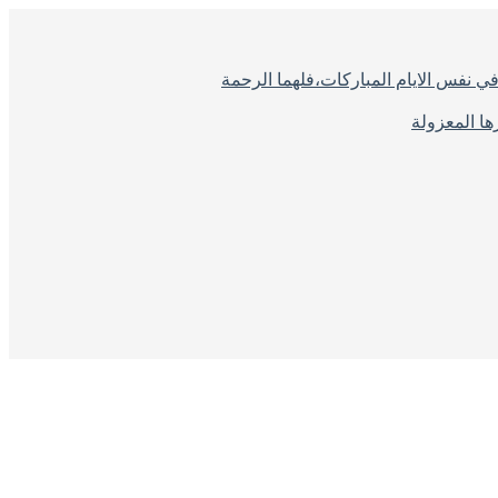
ي نفس الايام المباركات،فلهما الرحمة
ا المعزولة