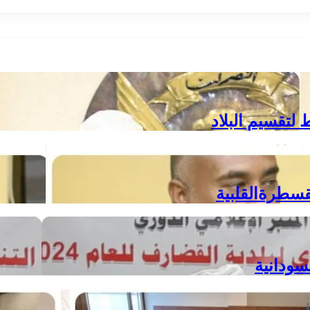
لتقسيم البلاد
سطرةالقلبية
سودانية