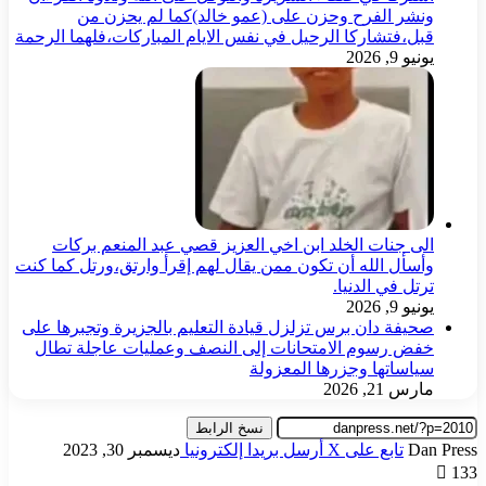
ونشر الفرح وحزن على (عمو خالد)كما لم يحزن من
قبل،فتشاركا الرحيل في نفس الايام المباركات،فلهما الرحمة
يونيو 9, 2026
الى جنات الخلد ابن اخي العزيز قصي عبد المنعم بركات
وأسأل الله أن تكون ممن يقال لهم إقرأ وارتق،ورتل كما كنت
ترتل في الدنيا.
يونيو 9, 2026
صحيفة دان برس تزلزل قيادة التعليم بالجزيرة وتجبرها على
خفض رسوم الامتحانات إلى النصف وعمليات عاجلة تطال
سياساتها وجزرها المعزولة
مارس 21, 2026
نسخ الرابط
Dan Press
تابع على X
أرسل بريدا إلكترونيا
ديسمبر 30, 2023
133