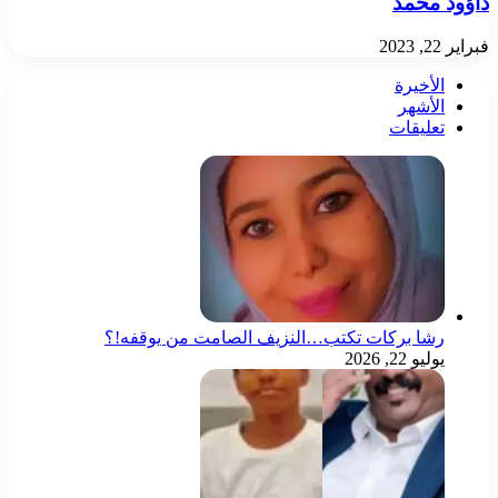
داؤود محمد
فبراير 22, 2023
الأخيرة
الأشهر
تعليقات
رشا بركات تكتب…النزيف الصامت من يوقفه!؟
يوليو 22, 2026