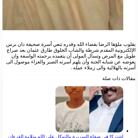
بقلوب ملؤها الرضا بقضاء الله وقدره تنعي أسرة صحيفة دان برس
الإلكترونية المقدم شرطة والشاب الخلوق طارق عثمان بعد صراع
طويل مع المرض وتسأل المولى أن يتغمده برحمته الواسعة وان
يعوضه عن شبابه الجنة وأن يلهم أسرته الصبر والعزاء موصول الى
أسرته بالهلالية والى زملاء عمله .
مقالات ذات صلة
اشتركا في صفاء السريرة والتوكل على الله وتلاوة القرءان