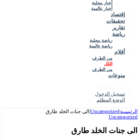
أخبار محلية
أخبار عالمية
إقتصاد
تحقيقات
تقارير
رياضة
رياضة محلية
رياضة عالمية
أقلام
من الطرف
الكل
من الطرف
منوعات
℃
khartoum
41
تسجيل الدخول
الوضع المظلم
الرئيسية
|
Uncategorized
|
الى جنات الخلد طارق
Uncategorized
الى جنات الخلد طارق