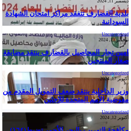
ديسمبر 11, 2024
بلدية القضارف تتفقد مراكز امتحان الشهادة
السودانية
Uncategorized
نوفمبر 19, 2024
امين تجار المحاصيل بالقضارف ينتقد مضايقة
صغار المنتجين
Uncategorized
أكتوبر 17, 2024
وزير الداخلية ينتقد ضعف التمويل المقدم من
مفوضية الأمم المتحدة للاجئين
Uncategorized
أكتوبر 12, 2024
مكافحة التهريب بالبحر الأحمر تضبط(١٦٤)