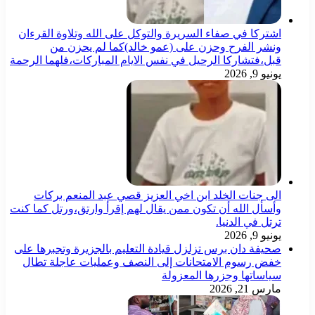
اشتركا في صفاء السريرة والتوكل على الله وتلاوة القرءان
ونشر الفرح وحزن على (عمو خالد)كما لم يحزن من
قبل،فتشاركا الرحيل في نفس الايام المباركات،فلهما الرحمة
يونيو 9, 2026
الى جنات الخلد ابن اخي العزيز قصي عبد المنعم بركات
وأسأل الله أن تكون ممن يقال لهم إقرأ وارتق،ورتل كما كنت
ترتل في الدنيا.
يونيو 9, 2026
صحيفة دان برس تزلزل قيادة التعليم بالجزيرة وتجبرها على
خفض رسوم الامتحانات إلى النصف وعمليات عاجلة تطال
سياساتها وجزرها المعزولة
مارس 21, 2026