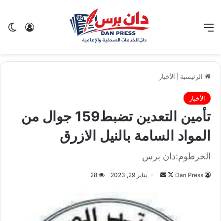
القائمة
تسجيل ا
ال
الرئيسية
|
الأخبار
الأخبار
تأمين التعدين تضبط159 جوال من
المواد السامة بالنيل الازرق
الخرطوم:دان برس
Dan Press
ت
أ
يناير 29, 2023
28
ا
ر
ب
س
ع
ل