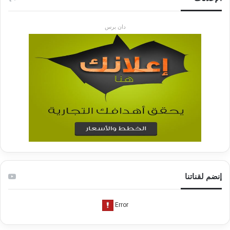
دان برس
إنضم لقناتنا