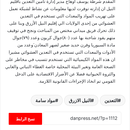
المقدم شرطة يوسف اوهاج مدير إدارة تأمين التعدين باقليم
النيل ان إدارته توفرت لديها معلومات عن نشاط لشبكة تعمل
على تهريب المواد والمعدات التي تستخدم في التعدين
العشوائي من إحدى الولايات الي إقليم النيل الأزرق وبنا على
ذلك تحرك فريق ميداني مختص من المباحث ونجح في توقيف
متهم يقود شاحنة بها عدد (٨٠)جوال كربون وعدد (٧٩)جوال
مادة السيوريا وفرن حديد صغير لصهر المعادن َوعدد من
الأدوات والمعدات التي تستخدم في التعدين العشوائي مشيرا
ان هذه المواد الكيميائية التي تستخدم تتسبب في مخاطر على
الصحة العامة وتغير البيئة المحلية خاصة الغطاء النباتي والغابي
والثروة الحيوانية فضلا عن الأضرار الاقتصادية على الدخل
القومي تم اتخاذ الإجراءات القانونية اللازمة.
التعدين
النيل الازرق
مواد سامة
نسخ الرابط