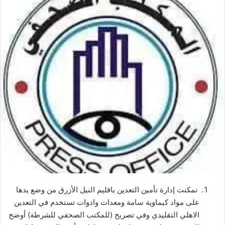
ع
ب
ل
ر
ى
ي
X
د
ا
إ
ل
ك
ت
ر
و
ن
ي
ا
تمكنت إدارة تأمين التعدين باقليم النيل الأزرق من وضع يدها
على مواد كيماوية سامة ومعدات وادوات تستخدم في التعدين
الاهلي التقليدي وفي تصريح (للمكتب الصحفي للشرطة) أوضح