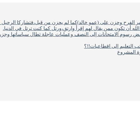
شر الفرح وحزن على (عمو خالد)كما لم يحزن من قبل،فتشاركا الرحيل ف
له أن تكون ممن يقال لهم إقرأ وارتق،ورتل كما كنت ترتل في الدنيا.
فض رسوم الامتحانات إلى النصف وعمليات عاجلة تطال سياساتها وجزره
ب التعليم إلى اقطاعيات!!؟
رة المشروع