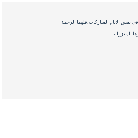
ي نفس الايام المباركات،فلهما الرحمة
ا المعزولة