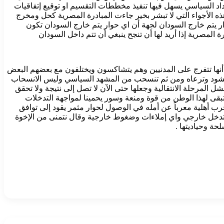
اد السياسي يسهل فيها تنفيذ مخططات التقسيم او توقيع إتفاقيات
لأجواء التي لا تبشر بخير جاءت المبادرة المصرية كحل ومخرج
ار يتم خارج السودان لجهة أن اي حوار يتم خارج السودان تكون
المصرية إذا أريد لها أن تنجح ينبغي أن تتم داخل السودان
ي أنها تتفرج على المدنيين وهم يتشاكسون ويختلفون مع بعضهم البعض
المنشود وترعاه ومن ثم تنسحب من المشهد السياسي وليس الانسحاب
مرحلة الانتقالية وجعلها حتى الآن لا تصل إلى نتيجة ولا تحقق
بقى لهذا الوطن من قوة ومنعة وسور يحمينا لمواجهة التدخلات
ب أهلية معرباً عن أمله في الوصول لحوار مثمر يقود إلى توافق
تدخل خارجي واي إملاءات وضغوط خارجية وقال نتمنى من الإخوة
ة وحياديتها .