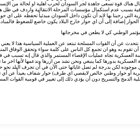
ال هناك قوة تسعى جاهدة لجر السودان لحرب اهلية او لحالة من الإنسد
 بسبب عدم استكمال مؤسسات المرحلة الانتقالية واردف في ظل هذه ا
 التي رحبنا بها لابد أن تكون داخل السودان مبدئياً تحفظه على اي حو
حوار إضافة إلى أن اي حوار خارج البلاد يكون خاضع للضغوط فالمبادرة 
ؤتمر الوطني كي لا يطعن في مخرجاتها
ا نتحدث عن أن القوات المسلحة تبتعد عن العملية السياسية هذا لا يعن
يجب أن تقوم به وهو ان تجمع كل الناس على كلمة سواء وتحقق الوفاق 
لعسكرية تجاه عمليات الإقصاء المستمر والذي قال إنه تسبب في فشل ال
لعسكرية بدورها كما ينبغي ونحن نشد من ازرها وندعمها لأنها اخر ما ت
موجوده لكن بدرجة لم تصل غاياتها حتى الآن في أن تجرف البلد نحو حر
صرية أو حوار وطني خالص لايقصي اي طرف) حوار شفاف بعيداً عن أي 
الدمج والتسريح دون أن يؤدي ذلك إلى تغيير في قومية القوات المسلح