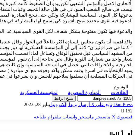
الاتحادي الاصل والمؤتمر الشعبي لكن يبدو ان الضغوط كانت كبيرة وق
ليست في صالح الشعب السوداني في ظل حالة التخبط وغياب الشفافية
بدعوتها كل القوى السياسية للمشاركة ولكن حتى تنجح المبادرة المصرية
الدعوة فيه لقوى محددة تمنح تأشيرة كي يسمح لها بالمشاركة في هذا ال
والدعوة فيها تكون مفتوحة بشكل شفاف لكل القوى السياسية عدا الم
واكد اهمية أن يكون مجلس السيادة اكثر تفاعلاً في الحوار وقال عندم
” كأننا في صراع ثيران” لافتاً إلى أن المؤسسة العسكرية لها دور 
من المشهد السياسي قبل تحقيق الوفاق وتساءل لماذا تصمت المؤسسة ا
شعار واحد من شعارات الثورة وقال نحن بحاجة إلى أن تقوم المؤسسة ا
الخارجية و الاختراقات التي تحصل في الساحة السياسية وإن كانت هي 
يمهد للإنتخابات في اسرع وقت ممكن واكد وقوفه مع أي مبادرة ( م
في الحركات المسلحة أن يسلموا سلاحهم للجيش وان يشرعوا في عملية 
الوسوم
الخلافات
المبادرة المصرية
لمؤسسة العسكرية
نسخ الرابط
Dan Press
تابع على X
أرسل بريدا إلكترونيا
يناير 28, 2023
152
فيسبوك
‫X
ماسنجر
ماسنجر
واتساب
تيلقرام
طباعة