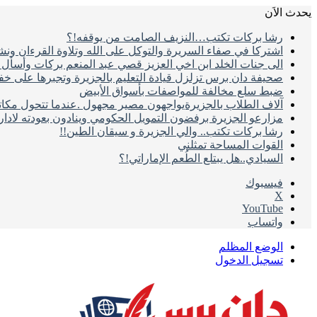
يحدث الاَن
رشا بركات تكتب…النزيف الصامت من يوقفه!؟
اشتركا في صفاء السريرة والتوكل على الله وتلاوة القرءان ون
الى جنات الخلد ابن اخي العزيز قصي عبد المنعم بركات وأسأل ال
صحيفة دان برس تزلزل قيادة التعليم بالجزيرة وتجبرها على خ
ضبط سلع مخالفة للمواصفات بأسواق الأبيض
آلاف الطلاب بالجزيرةيواجهون مصير مجهول .عندما تتحول مكات
مزارعو الجزيرة برفضون التمويل الحكومي وينادون بعودته لادا
رشا بركات تكتب.. والي الجزيرة و سيقان الطين!!
القوات المساحة تمثلني
السيادي..هل يبتلع الطُعم الإماراتي!؟
فيسبوك
‫X
‫YouTube
واتساب
الوضع المظلم
تسجيل الدخول