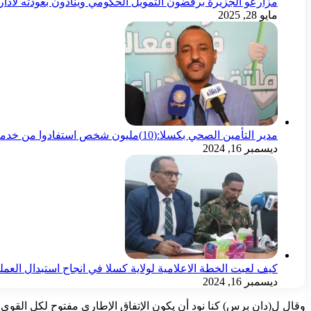
مزارعو الجزيرة برفضون التمويل الحكومي وينادون بعودته لادا
مايو 28, 2025
مدير التأمين الصحي بكسلا:(10)مليون شخص استفادوا من خدماتك الصندوق
ديسمبر 16, 2024
كيف لعبت الخطة الاعلامية لولاية كسلا في انجاح استبدال العمل
ديسمبر 16, 2024
وقال ل(دان برس) كنا نود أن يكون الإتفاق الإطاري مفتوح لكل القو