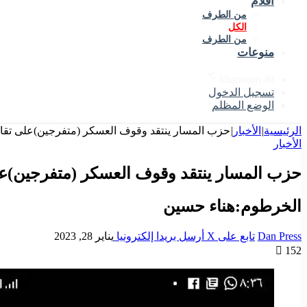
أقلام
من الطرف
الكل
من الطرف
منوعات
℃
khartoum
40
تسجيل الدخول
الوضع المظلم
الرئيسية
|
الأخبار
|
حزب المسار ينتقد وقوف العسكر (متفرجين)على تقات
الأخبار
حزب المسار ينتقد وقوف العسكر (متفرجين)عل
الخرطوم:هناء حسين
Dan Press
تابع على X
أرسل بريدا إلكترونيا
يناير 28, 2023
152