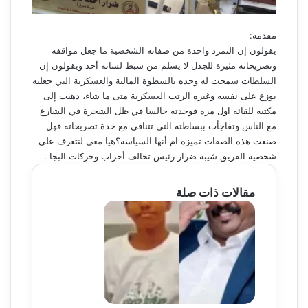
ا
مقدمة:
يقولون إن التمرد واحدة من صفاته الشخصية ما جعل مواقفه
وتصريحاته مثيرة للجدل لا يسلم من سبط لسانه أحد ويقولون إن
السلطات سمحت له وحده بالسطوة المالية والعسكرية التي جعلته
يوزع على نفسه وغيره الرتب العسكرية متى ما شاء، ذهبت إلى
مكتبه للقائه اول مره فوجدته جالسا في ظل الشجرة في الشارع
مع الناس وتفاجأت ببساطته التي تتنافى مع حدة تصريحاته فهل
صنعت هذه الصفات تميزه ام أنها السياسة؟هيا معي لنتعرف على
شخصية الفريق شيبة ضرار رئيس تحالف أحزاب وحركات البجا .
مقالات ذات صلة