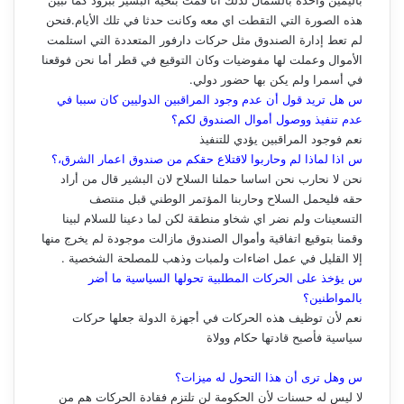
باليمين وأخذه بالشمال لذلك أنا قمت بتحية البشير ببرود كما تبين
هذه الصورة التي التقطت اي معه وكانت حدثا في تلك الأيام.فنحن
لم تعط إدارة الصندوق مثل حركات دارفور المتعددة التي استلمت
الأموال وعملت لها مفوضيات وكان التوقيع في قطر أما نحن فوقعنا
في أسمرا ولم يكن بها حضور دولي.
س هل تريد قول أن عدم وجود المراقبين الدوليين كان سببا في
عدم تنفيذ ووصول أموال الصندوق لكم؟
نعم فوجود المراقبين يؤدي للتنفيذ
س اذا لماذا لم وحاربوا لاقتلاع حقكم من صندوق اعمار الشرق،؟
نحن لا نحارب نحن اساسا حملنا السلاح لان البشير قال من أراد
حقه فليحمل السلاح وحاربنا المؤتمر الوطني قبل منتصف
التسعينات ولم نضر اي شخاو منطقة لكن لما دعينا للسلام لبينا
وقمنا بتوقيع اتفاقية وأموال الصندوق مازالت موجودة لم يخرج منها
إلا القليل في عمل اضاءات ولمبات وذهب للمصلحة الشخصية .
س يؤخذ على الحركات المطلبية تحولها السياسية ما أضر
بالمواطنين؟
نعم لأن توظيف هذه الحركات في أجهزة الدولة جعلها حركات
سياسية فأصبح قادتها حكام وولاة
س وهل ترى أن هذا التحول له ميزات؟
لا ليس له حسنات لأن الحكومة لن تلتزم فقادة الحركات هم من