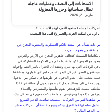
الامتحانات إلى النصف وعمليات عاجلة
تطال سياساتها وجزرها المعزولة
مارس 21, 2026
الحركات المسلحة ستعود للتمرد لهذه الاسباب،!!؟
انا اول من اسكت الحرية والتغيير ولا اقبل هذا المنصب
س داية نسأل عن استعداداتكم العسكرية والمعنوية للدفاع عن
المنطقة من هجوم التمرد؟
بامكانياتنا البسيطة كتحالف جاهزين للدفاع عن الأرض والعرض
ونحن مع الجيش لكن ما عندنا دعم من الحكومة للمشاركة في
باقي الولايات التي بها تمرد ونعتقد أن الجنرال ياسر العطا وإخوانه
سيحققون النصر لكن كل البحر الاحمر جاهز لاي طواريء.ومناطقنا
جبلية يصعب على العدو الدخول عن طريقها فإن تمكن من الدخول
يوجد مدخل ثان وهناك مدخل لا يسمح بدخول أربعمائة عربة لذا
مناطقنا ليست للنزهةنحن نقوم بتأمينها والمتمردين والعملاء
يعرفون هذا جيدا ويعرفونني تماما فقد كنت معهم في معتقل دبك.
س شاهدنا كثير من الحركات المسلحة ساندت الدعم السريع
لدخول مناطقها فما الفرق بينكم وبينهم خاصة أن الحركات تحتاج
إلى الدعم المالي ؟