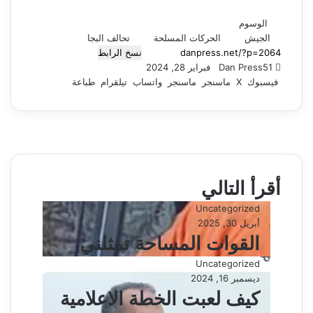
الوسوم
الجيش
الحركات المسلحة
تحالف البجا
نسخ الرابط
51
Dan Press
ت
أ
فبراير 28, 2024
فيسبوك
‫X
ا
ر
ماسنجر
ماسنجر
واتساب
تيلقرام
طباعة
ب
س
ع
ل
ع
ب
ل
ر
ي
ى
X
د
أقرأ التالي
ا
إ
Uncategorized
ل
أبريل 30, 2025
ك
القوات المساحة تمثلني
ت
ر
Uncategorized
و
ديسمبر 16, 2024
ن
كيف لعبت الخطة الاعلامية
ي