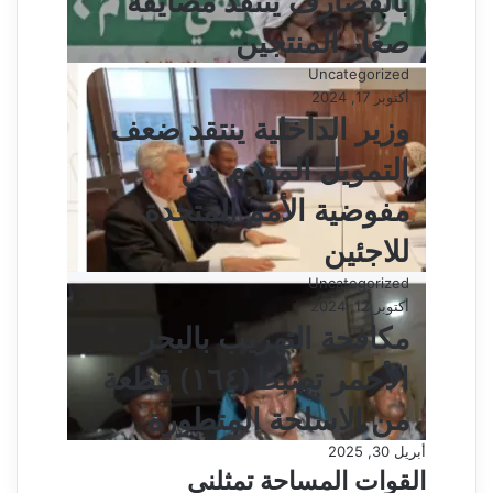
بالقضارف ينتقد مضايقة
صغار المنتجين
Uncategorized
أكتوبر 17, 2024
وزير الداخلية ينتقد ضعف
التمويل المقدم من
مفوضية الأمم المتحدة
للاجئين
Uncategorized
أكتوبر 12, 2024
مكافحة التهريب بالبحر
الأحمر تضبط(١٦٤) قطعة
من الاسلحة المتطورة
أبريل 30, 2025
القوات المساحة تمثلني