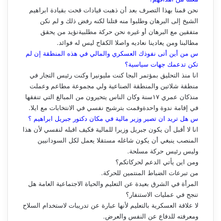
نحن قمنا بهذا التصرف بعد أن ذهبت قيادات قحت بقيادة ابراهيم
الشيخ إلى البرهان وطلبوا منه قتلنا لكنه رفض ذلك و لم نكن
متفقين مع البرهان أو غيره نحن حركة مطلبيةنؤيد من يحقق
مطالبنا ومن يعادينا نعاديه واصلا الكفاح ليس له فوائد.
س من أين أتى نفوذك العسكري والمالي في هذه المنطقة إن لم
تكن تدعمك جهات سياسية؟
انا منذ التحليق بمؤتمر البجا كنت مليونيرا وكنت رئيس التجار في
منطقة شلاتين والمنطقة الصناعية ولي مجموعة مطاعم وعملت
منذكان عمري ١٧سنة وكان الناس يتحيرون من المبالغ التي تنفقها
في إقامة ندوة واحدةوقمت بترشيح نفسي في الانتخابات مع ايلا.
س هل تريد ان تصير وزير مالية في مكان دكتور جبريل ابراهيم ؟
انا لا أقبل أن يكون جبريل وزيرا للمالية فكيف اقبله لنفسي لأن هذا
المنصب ينبغي أن يكون شاغله مستقلا يعمل لكل السودانيين
وليس رئيس حركة مسلحة.
ومن اين يأتي الدعم لحركاتكم؟
من تبرعات الضباط المنتمين للحركة.
المرأة في الشرق بعيدة عن التعليم والحياة الاجتماعية العامة هل
تنجح في عمليات الاستنفار؟
لا علاقة العسكرية بالتعليم لأنها عبارة عن تدريبات لاستخدام السلاح
ومعرفته للدفاع عن النفس والعرض.