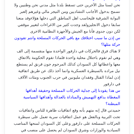
نحن لسنا مثل الآخرين حتى تسقط بلدنا مثل مدني نحن وطنيين ولا
نسمح بدخول الأجانب التشاديين ومن النيجر مالي وغيرهم إلعبر
البوابة الشرقية فليحاسب اهل المناطق التي دخلها هؤلاءوقد منعنا
سابقا دخول الانجليزولقد وجدت كثير من الاغراءات لتغيير موقفي
لكن دون جدوى فأنا مع الجيش والأجهزة النظامية الاخرى
س إذن ما سبب اختلافك مع باقي الحركات المسلحة وانتم تقودون
حركة مثلها؟
لا هناك فرق فالحركات في دارفور الواحدة منها منقسمة إلى الف
وهي لم تقوم باحتلال محلية واحدة فلماذا تقوم الحكومة بالاتفاق
معها واعطائها كل السودان كذلك المرحوم جون قرنق لم يستطع
نيل مراده بالسيطرة العسكرية وانما أخذ ذلك عن طريق اتفاقية
إذن لماذا القتال وفقدان مليونين في حرب الجنوب ومئات الآلاف
في دارفور
س هذا يقودنا إلى جدلية الحركات المسلحة وحقيقة أهدافها
المغطاة بدافع التهميش والمناداة بالعدالة وأهدافها السياسية
المبطنة؟
حميدتي قال إنه متهم بأنه وقع اتفاقيات ظاهرة للناس واتفاقيات
تحت التربية وبالفعل هو عمل اتفاقيات سرية تعمل على سيطرة
الحركات المسلحة على دارفور وعلى كل السودان لمنحها المناصب
السيادية والوزارات وشرق السودان لم يحصل على منصب في