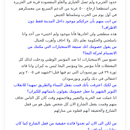
حدود الجزيرة ولم تصل الخياري والفاو المقصودة قرية في الجزيرة
نحن استطعنا ارجاع ٥٠٠ عربة من الدعم السريع من معسكرهم
في أول يوم من الحرب وسلمناها الجيش
س انت متهم بأن حركتكم موجود داخل المدينة فقط دون
الاطراف؟
هذه منطقتي ولن اغادرها فأنا موجود ولم اختبيء من أحد وانا
باسلحتي والحكومة تعلم ذلك ولا اخاف وأهرب للجبال.
س يقول خصومك انك صنيعة الاستخبارات التي مكنتك من
الانضمام لحركة البجا؟
تصنع مين الاستخبارات انا ضد المؤتمر الوطني ودخلت لذلك كل
المعتقلات فأنا مؤتمر بجا ومؤتمر البجا ليس به كيزان وانا قائد
ثورة ٢٩ في بورتسودان التي تم فيها قتل٢١شهيد في ٢٠٠٥ وتم
اعتقالي في دبك وكوبر وبورسودان
س لكنك اعترفت بأنك قمت بقفل الميناء والطريق تمهيدا للانقلاب
اكتوبر الشهير ما جعل خصومك يقولون بانتمائهم للكيزان؟
انا عملت ضد الحرية والتغيير وهاجمتهم وقت كان كل الناس تخاف
منهم وقمت بقفل الشارع الان كل شخص يقول هو من قفل
الشارع والحقيقة أنهم قفلوه من منازلهم
س لكن الى الان لم تجدوا فائدة حقيقية من قفل الشارع كما كان
معلنا من أهدافهم؟