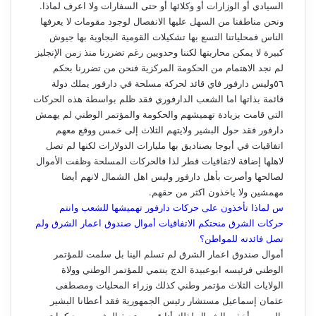
السيادي أو الوزارات أو وكلائها أو حتى السفارات ولا اعرف لماذا.
ونحن مناطقنا من السهل عليها الانفصال لوجود مقومات لا يعرفها
الناس فمحلياتنا التسع بها تشكيلات القومية البجاوية بها جيوش
كبيرة لا يمكن محاربتها لكننا وحدويين رغم تضررنا منذ زمن الإنجليز
لم نجد الاهتمام من الحكومة المركزية فنحن من تضررنا بحكم
٥٦وليس دارفور فاي قائد لحركة مسلحة في دارفور يملك دولة
قائمة بذاتها اما الشعب الدارفوري فقد ظلم بواسطة هذه الحركات
التي قامت بزيادة تهميشهم والحكومة والمؤتمر الوطني لم يهمش
دارفور فقد حول البشير ولايتهم الثلاث إلى خمس ووقع معهم
اتفاقيات في أبوجا بصناديق بها مليارات الدولارات لكنها لم تصل
لاهلها إضافة لاتفاقيات قطر لذا فالحركات المسلحة وظفت الأموال
لصالحها وأصرت بأهل دارفور وليس اهل الشمال لانهم أيضا
مهمشين ولا ياخذون اكثر من حقهم.
س لماذا تأخذون على حركات دارفور تهميشها للشعب وانتم
حركات الشرق منحتكم الاتفاقيات أموال صندوق اعمار الشرق ولم
تصل فائدته للمواطن؟
أموال صندوق اعمار الشرق لم تسلم الينا بل سلمت للمؤتمر
الوطني فرئيسه ابوعبيدة الدج ينتمي للمؤتمر الوطني وولاة
الولايات الثلاث مؤتمر وطني كذلك وزراء المحليات ومصطفى
عثمان إسماعيل مستشار رئيس الجمهورية فقد أعطانا البشير