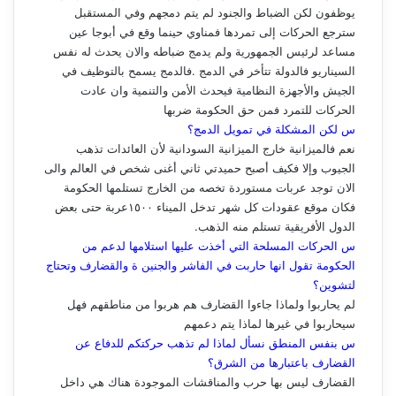
يوظفون لكن الضباط والجنود لم يتم دمجهم وفي المستقبل
سترجع الحركات إلى تمردها فمناوي حينما وقع في أبوجا عين
مساعد لرئيس الجمهورية ولم يدمج ضباطه والان يحدث له نفس
السيناريو فالدولة تتأخر في الدمج .فالدمج يسمح بالتوظيف في
الجيش والأجهزة النظامية فيحدث الأمن والتنمية وان عادت
الحركات للتمرد فمن حق الحكومة ضربها
س لكن المشكلة في تمويل الدمج؟
نعم فالميزانية خارج الميزانية السودانية لأن العائدات تذهب
الجيوب وإلا فكيف أصبح حميدتي ثاني أغنى شخص في العالم والى
الان توجد عربات مستوردة تخصه من الخارج تستلمها الحكومة
فكان موقع عقودات كل شهر تدخل الميناء ١٥٠٠عربة حتى بعض
الدول الأفريقية تستلم منه الذهب.
س الحركات المسلحة التي أخذت عليها استلامها لدعم من
الحكومة تقول انها حاربت في الفاشر والجنين ة والقضارف وتحتاج
لتشوين؟
لم يحاربوا ولماذا جاءوا القضارف هم هربوا من مناطقهم فهل
سيحاربوا في غيرها لماذا يتم دعمهم
س بنفس المنطق نسأل لماذا لم تذهب حركتكم للدفاع عن
القضارف باعتبارها من الشرق؟
القضارف ليس بها حرب والمناقشات الموجودة هناك هي داخل