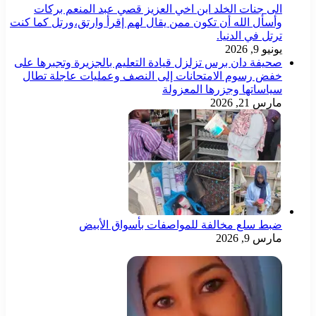
الى جنات الخلد ابن اخي العزيز قصي عبد المنعم بركات
وأسأل الله أن تكون ممن يقال لهم إقرأ وارتق،ورتل كما كنت
ترتل في الدنيا.
يونيو 9, 2026
صحيفة دان برس تزلزل قيادة التعليم بالجزيرة وتجبرها على
خفض رسوم الامتحانات إلى النصف وعمليات عاجلة تطال
سياساتها وجزرها المعزولة
مارس 21, 2026
ضبط سلع مخالفة للمواصفات بأسواق الأبيض
مارس 9, 2026