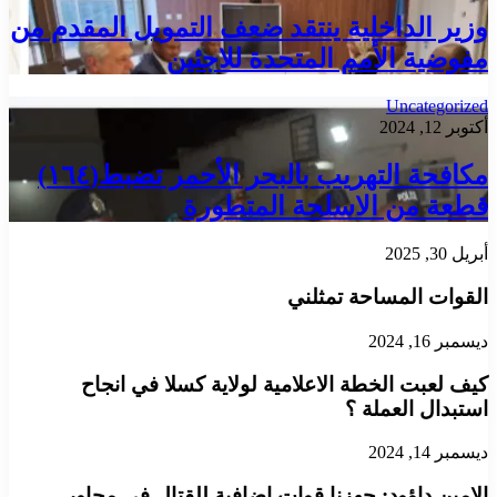
وزير الداخلية ينتقد ضعف التمويل المقدم من
مفوضية الأمم المتحدة للاجئين
Uncategorized
أكتوبر 12, 2024
مكافحة التهريب بالبحر الأحمر تضبط(١٦٤)
قطعة من الاسلحة المتطورة
أبريل 30, 2025
القوات المساحة تمثلني
ديسمبر 16, 2024
كيف لعبت الخطة الاعلامية لولاية كسلا في انجاح
استبدال العملة ؟
ديسمبر 14, 2024
الامين داؤود: جهزنا قوات اضافية للقتال في محاور