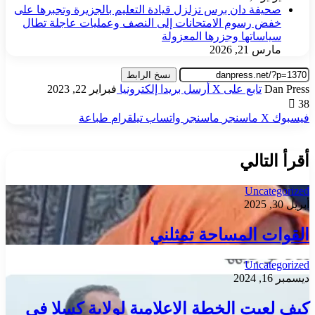
صحيفة دان برس تزلزل قيادة التعليم بالجزيرة وتجبرها على
خفض رسوم الامتحانات إلى النصف وعمليات عاجلة تطال
سياساتها وجزرها المعزولة
مارس 21, 2026
نسخ الرابط
Dan Press
تابع على X
أرسل بريدا إلكترونيا
فبراير 22, 2023
38
فيسبوك
‫X
ماسنجر
ماسنجر
واتساب
تيلقرام
طباعة
أقرأ التالي
Uncategorized
أبريل 30, 2025
القوات المساحة تمثلني
Uncategorized
ديسمبر 16, 2024
كيف لعبت الخطة الاعلامية لولاية كسلا في