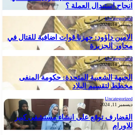
انجاح استبدال العملة ؟
Uncategorized
ديسمبر 14, 2024
الامين داؤود: جهزنا قوات اضافية للقتال في
محاور الجزيرة
Uncategorized
ديسمبر 14, 2024
الجبهة الشعبية المتحدة: حكومة المنفى
مخطط لتقسيم البلاد
Uncategorized
ديسمبر 11, 2024
القضارف توقع على انشاء مستشفى كبير
للاورام