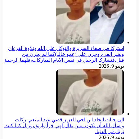
اشتركا في صفاء السريرة والتوكل على الله وتلاوة القرءان
ونشر الفرح وحزن على (عمو خالد)كما لم يحزن من
قبل،فتشاركا الرحيل في نفس الايام المباركات،فلهما الرحمة
يونيو 9, 2026
الى جنات الخلد ابن اخي العزيز قصي عبد المنعم بركات
وأسأل الله أن تكون ممن يقال لهم إقرأ وارتق،ورتل كما كنت
ترتل في الدنيا.
يونيو 9, 2026