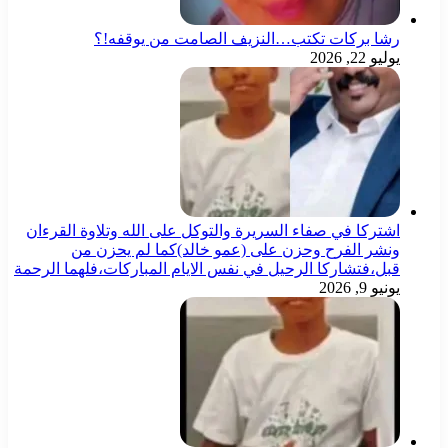
رشا بركات تكتب…النزيف الصامت من يوقفه!؟
يوليو 22, 2026
اشتركا في صفاء السريرة والتوكل على الله وتلاوة القرءان
ونشر الفرح وحزن على (عمو خالد)كما لم يحزن من
قبل،فتشاركا الرحيل في نفس الايام المباركات،فلهما الرحمة
يونيو 9, 2026