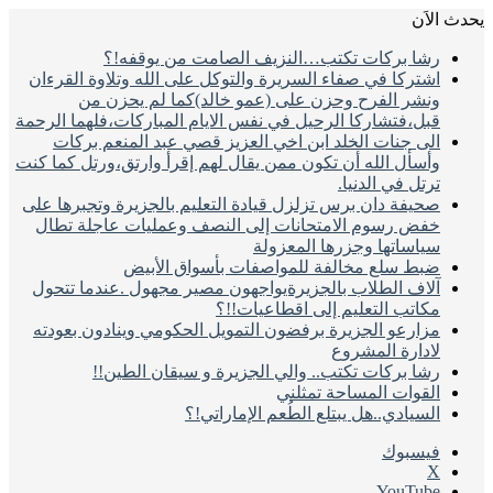
يحدث الاَن
رشا بركات تكتب…النزيف الصامت من يوقفه!؟
اشتركا في صفاء السريرة والتوكل على الله وتلاوة القرءان
ونشر الفرح وحزن على (عمو خالد)كما لم يحزن من
قبل،فتشاركا الرحيل في نفس الايام المباركات،فلهما الرحمة
الى جنات الخلد ابن اخي العزيز قصي عبد المنعم بركات
وأسأل الله أن تكون ممن يقال لهم إقرأ وارتق،ورتل كما كنت
ترتل في الدنيا.
صحيفة دان برس تزلزل قيادة التعليم بالجزيرة وتجبرها على
خفض رسوم الامتحانات إلى النصف وعمليات عاجلة تطال
سياساتها وجزرها المعزولة
ضبط سلع مخالفة للمواصفات بأسواق الأبيض
آلاف الطلاب بالجزيرةيواجهون مصير مجهول .عندما تتحول
مكاتب التعليم إلى اقطاعيات!!؟
مزارعو الجزيرة برفضون التمويل الحكومي وينادون بعودته
لادارة المشروع
رشا بركات تكتب.. والي الجزيرة و سيقان الطين!!
القوات المساحة تمثلني
السيادي..هل يبتلع الطُعم الإماراتي!؟
فيسبوك
‫X
‫YouTube