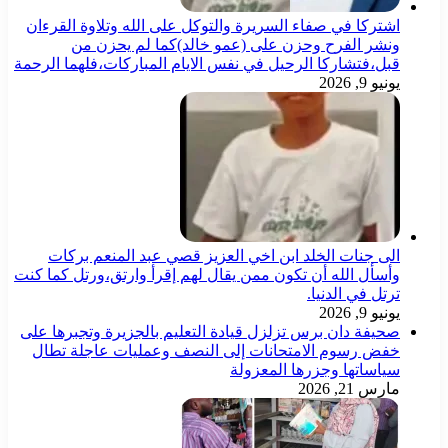
اشتركا في صفاء السريرة والتوكل على الله وتلاوة القرءان
ونشر الفرح وحزن على (عمو خالد)كما لم يحزن من
قبل،فتشاركا الرحيل في نفس الايام المباركات،فلهما الرحمة
يونيو 9, 2026
الى جنات الخلد ابن اخي العزيز قصي عبد المنعم بركات
وأسأل الله أن تكون ممن يقال لهم إقرأ وارتق،ورتل كما كنت
ترتل في الدنيا.
يونيو 9, 2026
صحيفة دان برس تزلزل قيادة التعليم بالجزيرة وتجبرها على
خفض رسوم الامتحانات إلى النصف وعمليات عاجلة تطال
سياساتها وجزرها المعزولة
مارس 21, 2026