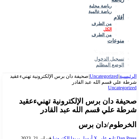
رياضة محلية
رياضة عالمية
أقلام
من الطرف
الكل
من الطرف
منوعات
℃
khartoum
36
تسجيل الدخول
الوضع المظلم
الرئيسية
|
Uncategorized
|
صحيفة دان برس الإلكترونية تهنيءعقيد
شرطة علي قسم الله عبد القادر
Uncategorized
صحيفة دان برس الإلكترونية تهنيءعقيد
شرطة علي قسم الله عبد القادر
الخرطوم/دان برس
Dan Press
تابع على X
أرسل بريدا إلكترونيا
فبراير 21, 2023