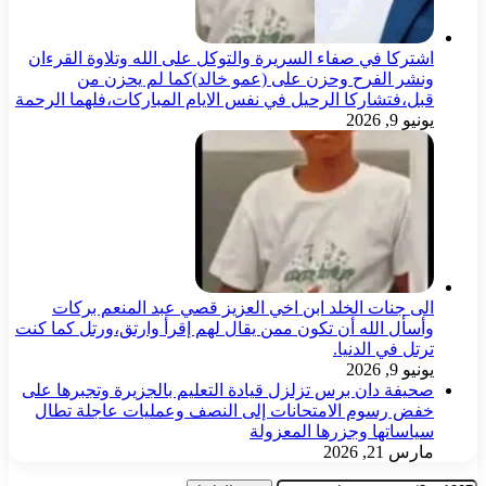
اشتركا في صفاء السريرة والتوكل على الله وتلاوة القرءان
ونشر الفرح وحزن على (عمو خالد)كما لم يحزن من
قبل،فتشاركا الرحيل في نفس الايام المباركات،فلهما الرحمة
يونيو 9, 2026
الى جنات الخلد ابن اخي العزيز قصي عبد المنعم بركات
وأسأل الله أن تكون ممن يقال لهم إقرأ وارتق،ورتل كما كنت
ترتل في الدنيا.
يونيو 9, 2026
صحيفة دان برس تزلزل قيادة التعليم بالجزيرة وتجبرها على
خفض رسوم الامتحانات إلى النصف وعمليات عاجلة تطال
سياساتها وجزرها المعزولة
مارس 21, 2026