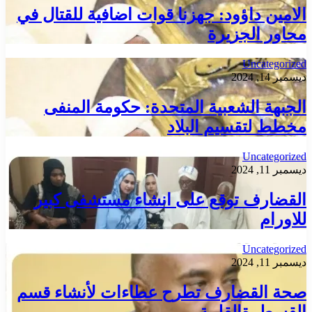
الامين داؤود: جهزنا قوات اضافية للقتال في
محاور الجزيرة
Uncategorized
ديسمبر 14, 2024
الجبهة الشعبية المتحدة: حكومة المنفى
مخطط لتقسيم البلاد
Uncategorized
ديسمبر 11, 2024
القضارف توقع على انشاء مستشفى كبير
للاورام
Uncategorized
ديسمبر 11, 2024
صحة القضارف تطرح عطاءات لأنشاء قسم
القسطرةالقلبية