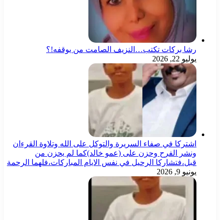
رشا بركات تكتب…النزيف الصامت من يوقفه!؟
يوليو 22, 2026
اشتركا في صفاء السريرة والتوكل على الله وتلاوة القرءان
ونشر الفرح وحزن على (عمو خالد)كما لم يحزن من
قبل،فتشاركا الرحيل في نفس الايام المباركات،فلهما الرحمة
يونيو 9, 2026