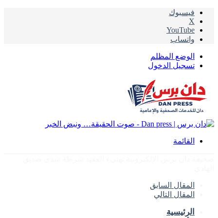
فيسبوك
‫X
‫YouTube
واتساب
الوضع المظلم
تسجيل الدخول
القائمة
صحيفة دان برس الإلكترونية تهنيء العقيد شرطة شذى صديق
الهادي
المقال السابق
المقال التالي
الرئيسية