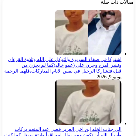
مقالات ذات صلة
اشتركا في صفاء السريرة والتوكل على الله وتلاوة القرءان
ونشر الفرح وحزن على (عمو خالد)كما لم يحزن من
قبل،فتشاركا الرحيل في نفس الايام المباركات،فلهما الرحمة
يونيو 9, 2026
الى جنات الخلد ابن اخي العزيز قصي عبد المنعم بركات
وأسأل الله أن تكون ممن يقال لهم إقرأ وارتق،ورتل كما كنت