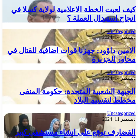
كيف لعبت الخطة الاعلامية لولاية كسلا في
انجاح استبدال العملة ؟
Uncategorized
ديسمبر 14, 2024
الامين داؤود: جهزنا قوات اضافية للقتال في
محاور الجزيرة
Uncategorized
ديسمبر 14, 2024
الجبهة الشعبية المتحدة: حكومة المنفى
مخطط لتقسيم البلاد
Uncategorized
ديسمبر 11, 2024
القضارف توقع على انشاء مستشفى كبير