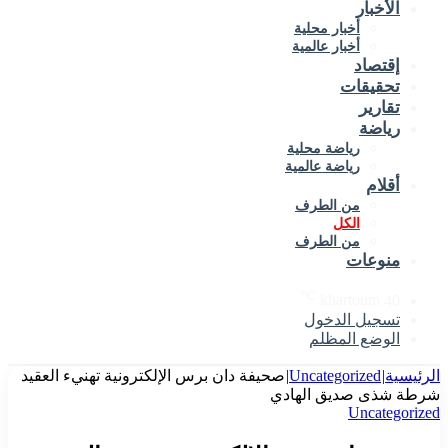
الأخبار
أخبار محلية
أخبار عالمية
إقتصاد
تحقيقات
تقارير
رياضة
رياضة محلية
رياضة عالمية
أقلام
من الطرف
الكل
من الطرف
منوعات
℃
khartoum
40
تسجيل الدخول
الوضع المظلم
الرئيسية
|
Uncategorized
|
صحيفة دان برس الإلكترونية تهنيء العقيد
شرطة شذى صديق الهادي
Uncategorized