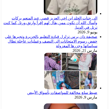
الى جنات الخلد ابن اخي العزيز قصي عبد المنعم بركات
وأسأل الله أن تكون ممن يقال لهم إقرأ وارتق،ورتل كما كنت
ترتل في الدنيا.
يونيو 9, 2026
صحيفة دان برس تزلزل قيادة التعليم بالجزيرة وتجبرها على
خفض رسوم الامتحانات إلى النصف وعمليات عاجلة تطال
سياساتها وجزرها المعزولة
مارس 21, 2026
ضبط سلع مخالفة للمواصفات بأسواق الأبيض
مارس 9, 2026