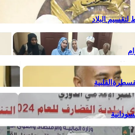
لتقسيم البلاد
ام
سطرةالقلبية
سودانية