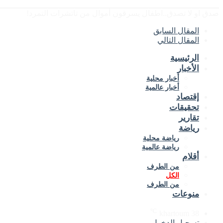
صدق او لا تصدق..اطفال يسرقون أموال من تاتشرات التمرد!
المقال السابق
المقال التالي
الرئيسية
الأخبار
أخبار محلية
أخبار عالمية
إقتصاد
تحقيقات
تقارير
رياضة
رياضة محلية
رياضة عالمية
أقلام
من الطرف
الكل
من الطرف
منوعات
℃
khartoum
38
تسجيل الدخول