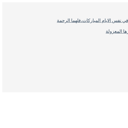
ي نفس الايام المباركات،فلهما الرحمة
ا المعزولة