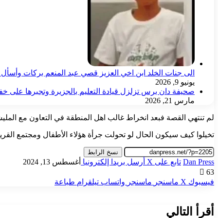
الى جنات الخلد ابن اخي العزيز قصي عبد المنعم بركات وأسأل ال
يونيو 9, 2026
صحيفة دان برس تزلزل قيادة التعليم بالجزيرة وتجبرها على خ
مارس 21, 2026
لم تنتهي القصة فبعد انخراط غالب اهل المنطقة في التعاون مع المليش
تخيلوا كيف سيكون الحال لو تحولت جرأة هؤلاء الأطفال ومجتمع القري
نسخ الرابط
Dan Press
تابع على X
أرسل بريدا إلكترونيا
أغسطس 13, 2024
63
فيسبوك
‫X
ماسنجر
ماسنجر
واتساب
تيلقرام
طباعة
أقرأ التالي