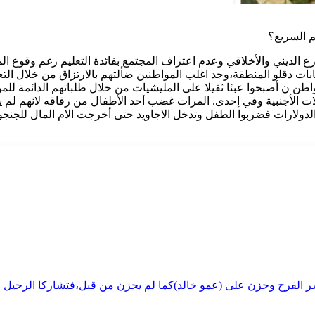
 السريع؟
ع الديني والأخلاقي وعدم اعتراف المجتمع بفائدة التعليم رغم وقوع ا
ابات دقلو المنطقة،وجد اغلب المواطنين ضألتهم بالارتزاق من خلال ال
 ن أصبحوا عبئا ثقيلا على المليشيات من خلال طلباتهم الدائمة للموا
الأجنبية وفي إحدى. المرات غضب أحد الأطفال من رفاقه لانهم لم يع
دولارات فضربوا الطفل وتدخل الاجاويد حتى أخرجت الام المال للجنجويد
شر الفرح وحزن على (عمو خالد)كما لم يحزن من قبل،فتشاركا الرحيل ف