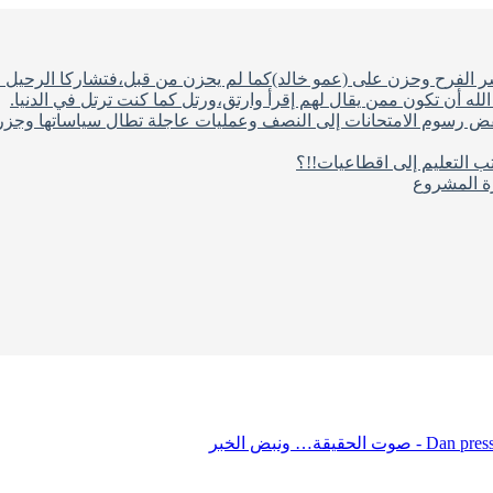
شر الفرح وحزن على (عمو خالد)كما لم يحزن من قبل،فتشاركا الرحيل ف
له أن تكون ممن يقال لهم إقرأ وارتق،ورتل كما كنت ترتل في الدنيا.
فض رسوم الامتحانات إلى النصف وعمليات عاجلة تطال سياساتها وجزره
ب التعليم إلى اقطاعيات!!؟
رة المشروع