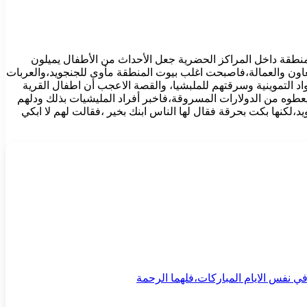
لمنطقة داخل المراكز الحضرية جعل الأحداث من الأطفال يميلون
تعاون والعمالة،فاصبحت اغلب بيوت المنطقة مأوى للجنجويد،والعربات
د التموينية وسرقتهم للملبشيا، والقصة الاعجب أن اطفال القرية
طوه من الدولارات المسروقة،فاخبر أفراد المليشيات بذلك ودلهم
،لكنها بكت بحرقة فقال لها الناس ابنك بخير ،فقالت لهم لا ابكي
ي نفس الايام المباركات،فلهما الرحمة