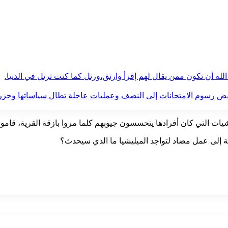
له أن تكون ممن يقال لهم إقرأ وارتق،ورتل كما كنت ترتل في الدنيا.
فض رسوم الامتحانات إلى النصف وعمليات عاجلة تطال سياساتها وجزره
يات التي كان أفرادها يتحسسون جيوبهم كلما مروا بازقة القرية، قامو
ة إلى عمل مضاد لتواجد الميليشيا ما الذي سيحدث؟