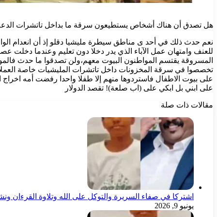
هل تصدق أن هناك أشخاص يستطيعون سرقة ما بداخل تاتشرات الدعم
نعم حدث ذلك في أحد ى مناطق سيطرة مليشيا دقلو إذ أن انعدام الواز
للعنف وامتهان عمل الآباء الذي يدر دخلا دون تعليم وعندما دخلت عص
المسروقة يقتسم المواطنون البيوت معهم،ولن تصدقوا ما حدث فالمواطن
تخصصوا في سرقة المخزونات داخل تاتشرات المليشيات خاصة العملات 
على بيوت الاطفال فاستردوها منهم إلا طفلا واحدا رفضت أمه اخراج ال
على ابني بل ابكي على (اب صلعة)! تقصد الدولار
مقالات ذات صلة
اشتركا في صفاء السريرة والتوكل على الله وتلاوة القرءان ون
يونيو 9, 2026