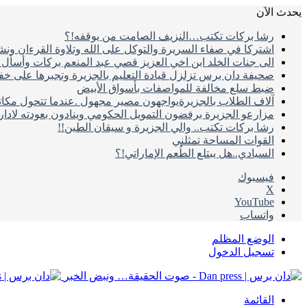
يحدث الاَن
رشا بركات تكتب…النزيف الصامت من يوقفه!؟
اشتركا في صفاء السريرة والتوكل على الله وتلاوة القرءان ون
الى جنات الخلد ابن اخي العزيز قصي عبد المنعم بركات وأسأل ال
صحيفة دان برس تزلزل قيادة التعليم بالجزيرة وتجبرها على خ
ضبط سلع مخالفة للمواصفات بأسواق الأبيض
آلاف الطلاب بالجزيرةيواجهون مصير مجهول .عندما تتحول مكات
مزارعو الجزيرة برفضون التمويل الحكومي وينادون بعودته لادا
رشا بركات تكتب.. والي الجزيرة و سيقان الطين!!
القوات المساحة تمثلني
السيادي..هل يبتلع الطُعم الإماراتي!؟
فيسبوك
‫X
‫YouTube
واتساب
الوضع المظلم
تسجيل الدخول
القائمة