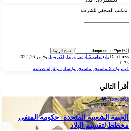
ديسمبر 16, 2024
المكتب الصحفي للشرطة
___________________
نسخ الرابط
Dan Press
تابع على X
أرسل بريدا إلكترونيا
نوفمبر 26, 2022
33
فيسبوك
‫X
ماسنجر
ماسنجر
واتساب
تيلقرام
طباعة
أقرأ التالي
Uncategorized
ديسمبر 14, 2024
الجبهة الشعبية المتحدة: حكومة المنفى
مخطط لتقسيم البلاد