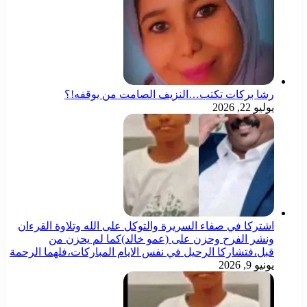
رشا بركات تكتب…النزيف الصامت من يوقفه!؟
يوليو 22, 2026
اشتركا في صفاء السريرة والتوكل على الله وتلاوة القرءان
ونشر الفرح وحزن على (عمو خالد)كما لم يحزن من
قبل،فتشاركا الرحيل في نفس الايام المباركات،فلهما الرحمة
يونيو 9, 2026