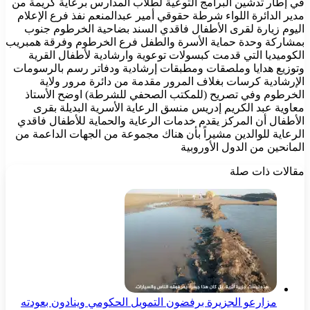
في إطار تدشين البرامج التوعية لطلاب المدارس برعاية كريمة من
مدير الدائرة اللواء شرطة حقوقي أمير عبدالمنعم نفذ فرع الإعلام
اليوم زيارة لقرى الأطفال فاقدي السند بضاحية الخرطوم جنوب
بمشاركة وحدة حماية الأسرة والطفل فرع الخرطوم وفرقة همبريب
الكوميديا التي قدمت كبسولات توعوية وارشادية لأطفال القرية
وتوزيع هدايا وملصقات ومطبقات إرشادية ودفاتر رسم بالرسومات
الإرشادية كرسات بغلاف المرور مقدمة من دائرة مرور ولاية
الخرطوم وفي تصريح (للمكتب الصحفي للشرطة) اوضح الأستاذ
معاوية عبد الكريم إدريس منسق الرعاية الأسرية البديلة بقرى
الأطفال أن المركز يقدم خدمات الرعاية والحماية للأطفال فاقدي
الرعاية للوالدين مشيراً بأن هناك مجموعة من الجهات الداعمة من
المانحين من الدول الأوروبية
مقالات ذات صلة
مزارعو الجزيرة برفضون التمويل الحكومي وينادون بعودته