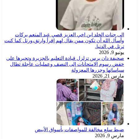
الى جنات الخلد ابن اخي العزيز قصي عبد المنعم بركات
وأسأل الله أن تكون ممن يقال لهم إقرأ وارتق،ورتل كما كنت
ترتل في الدنيا.
يونيو 9, 2026
صحيفة دان برس تزلزل قيادة التعليم بالجزيرة وتجبرها على
خفض رسوم الامتحانات إلى النصف وعمليات عاجلة تطال
سياساتها وجزرها المعزولة
مارس 21, 2026
ضبط سلع مخالفة للمواصفات بأسواق الأبيض
مارس 9, 2026