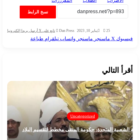
الاضراب
الطلاب
المفرررات
نسخ الرابط
25
يناير 10, 2023
Dan Press
تابع على X
أرسل بريدا إلكترونيا
فيسبوك
‫X
ماسنجر
ماسنجر
واتساب
تيلقرام
طباعة
أقرأ التالي
Uncategorized
جبهة الشعبية المتحدة: حكومة المنفى مخطط لتقسيم البلاد