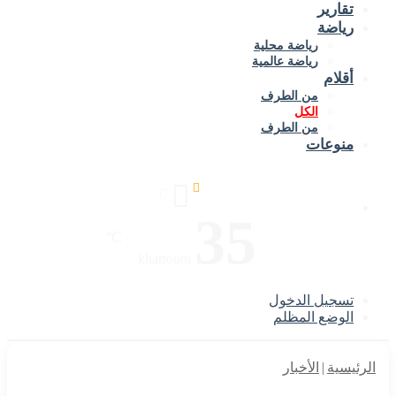
تقارير
رياضة
رياضة محلية
رياضة عالمية
أقلام
من الطرف
الكل
من الطرف
منوعات
35
℃
khartoum
تسجيل الدخول
الوضع المظلم
الرئيسية
|
الأخبار