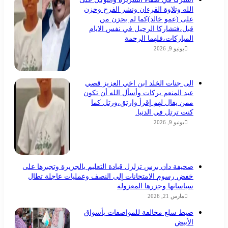
الله وتلاوة القرءان ونشر الفرح وحزن
على (عمو خالد)كما لم يحزن من
قبل،فتشاركا الرحيل في نفس الايام
المباركات،فلهما الرحمة
يونيو 9, 2026
الى جنات الخلد ابن اخي العزيز قصي
عبد المنعم بركات وأسأل الله أن تكون
ممن يقال لهم إقرأ وارتق،ورتل كما
كنت ترتل في الدنيا.
يونيو 9, 2026
صحيفة دان برس تزلزل قيادة التعليم بالجزيرة وتجبرها على
خفض رسوم الامتحانات إلى النصف وعمليات عاجلة تطال
سياساتها وجزرها المعزولة
مارس 21, 2026
ضبط سلع مخالفة للمواصفات بأسواق
الأبيض