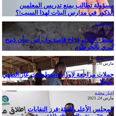
مسؤولة تطالب بمنع تدريس المعلمين
الذكور في مدارس البنات لهذا السبب!؟
أخبار محلية
أبريل 1, 2023
ضبط٧٠٠كيلو فراخ فاسد و٨ رأس ضأن ذبيح
كيري بالخرطوم
أخبار محلية
مارس 30, 2023
حملات مراجعة لاوزان اسطوانات غاز الطهي
بكسلا
أخبار محلية
مارس 24, 2023
المجلس الأعلى للبيئة:فرز النفايات