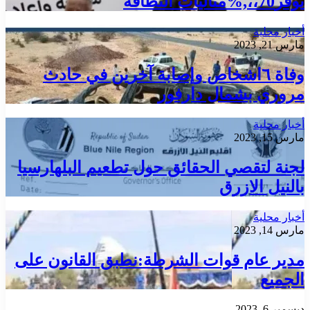
يوفر70،،,%مناليات النظافة
أخبار محلية
مارس 21, 2023
وفاة ٦اشخاص وإصابة آخرين في حادث
مروري بشمال دارفور
أخبار محلية
مارس 15, 2023
لجنة لتقصي الحقائق حول تطعيم البلهارسيا
بالنيل الازرق
أخبار محلية
مارس 14, 2023
مدير عام قوات الشرطة:نطبق القانون على
الجميع
ديسمبر 6, 2023