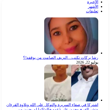
الأخيرة
الأشهر
تعليقات
رشا بركات تكتب…النزيف الصامت من يوقفه!؟
يوليو 22, 2026
اشتركا في صفاء السريرة والتوكل على الله وتلاوة القرءان
ونشر الفرح وحزن على (عمو خالد)كما لم يحزن من