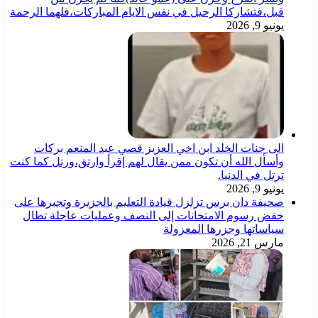
قبل،فتشاركا الرحيل في نفس الايام المباركات،فلهما الرحمة
يونيو 9, 2026
الى جنات الخلد ابن اخي العزيز قصي عبد المنعم بركات
وأسأل الله أن تكون ممن يقال لهم إقرأ وارتق،ورتل كما كنت
ترتل في الدنيا.
يونيو 9, 2026
صحيفة دان برس تزلزل قيادة التعليم بالجزيرة وتجبرها على
خفض رسوم الامتحانات إلى النصف وعمليات عاجلة تطال
سياساتها وجزرها المعزولة
مارس 21, 2026