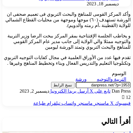
ديسمبر 18, 2023
وأكد المركز القومى للمناهج والبحث التربوي فى تعميم صحفى ان
الورشة تستهدف (٦٠) موجها وموجهة من محليات القطاع الشمالي
للولاية (القطينة ،أم رمته والدويم).
و يخاطب الجلسة الإفتتاحية بمقر المركز ببخت الرضا وزير التربية
والتوجيه ممثلا والي الولاية إلى جانب مدير عام المركز القومي
للمناهج والبحث التربوي وتمتد الورشة ليومين
تقدم فيها عدد من الأوراق العلمية في مجال كفايات التوجيه التربوي
وتكنلوجيا التعليم والتدريس الفعال وبناء وتخطيط المناهج وغيرها .
الوسوم
التربية والتوجيه
ورشة
نسخ الرابط
Dan Press
تابع على X
أرسل بريدا إلكترونيا
ديسمبر 2, 2023
12
فيسبوك
‫X
ماسنجر
ماسنجر
واتساب
تيلقرام
طباعة
أقرأ التالي