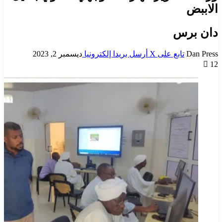
الاببض
دان برس
Dan Press
تابع على X
أرسل بريدا إلكترونيا
ديسمبر 2, 2023
12