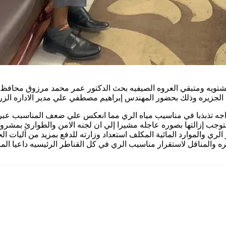
الشتويه ومتبقي العروه الصيفيه بحث الدكتور عمر محمد مرزوق محافظ م
جزيره وذلك بحضور المهندس إبراهيم مصطفي علي مدير الاداره الزر
جه تذبذبا في مناسيب مياه الري مما انعكس علي ضعف المناسبب عبر ا
جب إزالتها بصوره عاجله مشيرا إلي ان لجنه الامن والطوارئ بمشر
الري والموارد المائية المكلف استعداد وزارته للدفع بمزيد من آليات
يره والمناقل لاستقرار مناسيب الري في كل القناطر الرئيسيه داعيا 