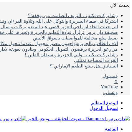
يحدث الاَن
رشا بركات تكتب…النزيف الصامت من يوقفه!؟
اشتركا في صفاء السريرة والتوكل على الله وتلاوة القرءان ون
الى جنات الخلد ابن اخي العزيز قصي عبد المنعم بركات وأسأل ال
صحيفة دان برس تزلزل قيادة التعليم بالجزيرة وتجبرها على خ
ضبط سلع مخالفة للمواصفات بأسواق الأبيض
آلاف الطلاب بالجزيرةيواجهون مصير مجهول .عندما تتحول مكات
مزارعو الجزيرة برفضون التمويل الحكومي وينادون بعودته لادا
رشا بركات تكتب.. والي الجزيرة و سيقان الطين!!
القوات المساحة تمثلني
السيادي..هل يبتلع الطُعم الإماراتي!؟
فيسبوك
‫X
‫YouTube
واتساب
الوضع المظلم
تسجيل الدخول
القائمة