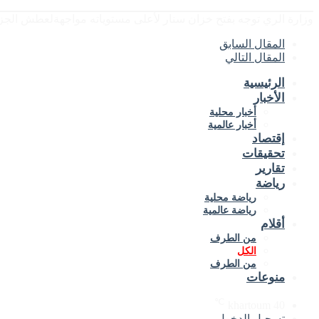
وزارة الري توجه بفتح خزان سنار لأعلى مستوياته مواجهةلعطش الجز
المقال السابق
المقال التالي
الرئيسية
الأخبار
أخبار محلية
أخبار عالمية
إقتصاد
تحقيقات
تقارير
رياضة
رياضة محلية
رياضة عالمية
أقلام
من الطرف
الكل
من الطرف
منوعات
℃
khartoum
40
تسجيل الدخول