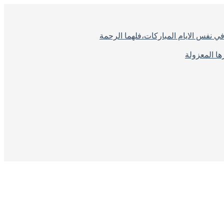
ي نفس الايام المباركات،فلهما الرحمة
ا المعزولة