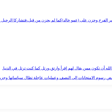
شر الفرح وحزن على (عمو خالد)كما لم يحزن من قبل،فتشاركا الرحيل ف
له أن تكون ممن يقال لهم إقرأ وارتق،ورتل كما كنت ترتل في الدنيا.
فض رسوم الامتحانات إلى النصف وعمليات عاجلة تطال سياساتها وجزره