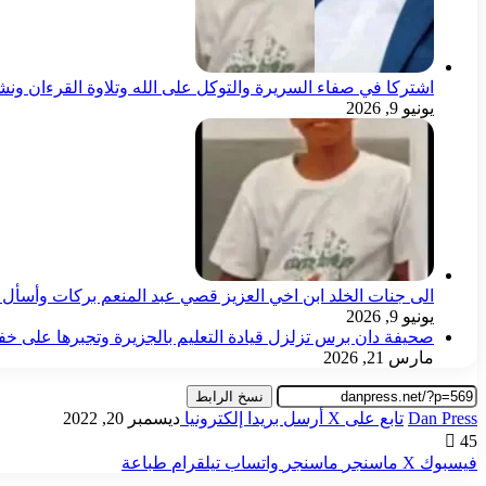
اشتركا في صفاء السريرة والتوكل على الله وتلاوة القرءان ون
يونيو 9, 2026
الى جنات الخلد ابن اخي العزيز قصي عبد المنعم بركات وأسأل ال
يونيو 9, 2026
صحيفة دان برس تزلزل قيادة التعليم بالجزيرة وتجبرها على خ
مارس 21, 2026
نسخ الرابط
Dan Press
تابع على X
أرسل بريدا إلكترونيا
ديسمبر 20, 2022
45
فيسبوك
‫X
ماسنجر
ماسنجر
واتساب
تيلقرام
طباعة