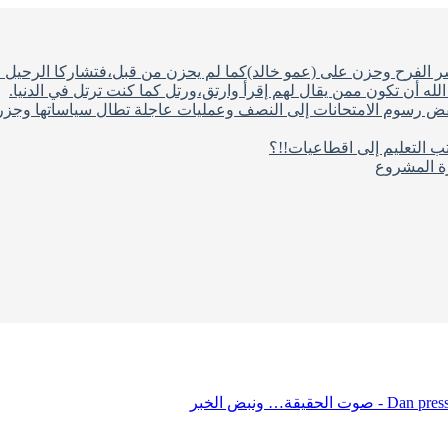
شر الفرح وحزن على (عمو خالد)كما لم يحزن من قبل،فتشاركا الرحيل ف
له أن تكون ممن يقال لهم إقرأ وارتق،ورتل كما كنت ترتل في الدنيا.
فض رسوم الامتحانات إلى النصف وعمليات عاجلة تطال سياساتها وجزره
ب التعليم إلى اقطاعيات!!؟
رة المشروع