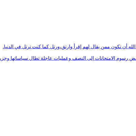
له أن تكون ممن يقال لهم إقرأ وارتق،ورتل كما كنت ترتل في الدنيا.
فض رسوم الامتحانات إلى النصف وعمليات عاجلة تطال سياساتها وجزره