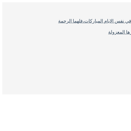
ي نفس الايام المباركات،فلهما الرحمة
ا المعزولة