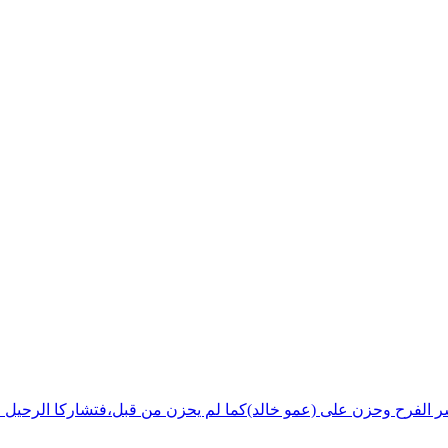
شر الفرح وحزن على (عمو خالد)كما لم يحزن من قبل،فتشاركا الرحيل ف