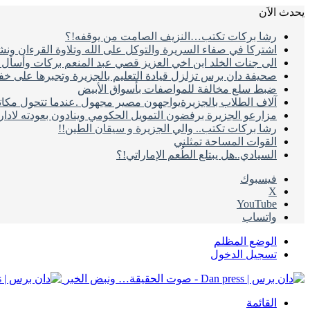
يحدث الاَن
رشا بركات تكتب…النزيف الصامت من يوقفه!؟
اشتركا في صفاء السريرة والتوكل على الله وتلاوة القرءان ون
الى جنات الخلد ابن اخي العزيز قصي عبد المنعم بركات وأسأل ال
صحيفة دان برس تزلزل قيادة التعليم بالجزيرة وتجبرها على خ
ضبط سلع مخالفة للمواصفات بأسواق الأبيض
آلاف الطلاب بالجزيرةيواجهون مصير مجهول .عندما تتحول مكات
مزارعو الجزيرة برفضون التمويل الحكومي وينادون بعودته لادا
رشا بركات تكتب.. والي الجزيرة و سيقان الطين!!
القوات المساحة تمثلني
السيادي..هل يبتلع الطُعم الإماراتي!؟
فيسبوك
‫X
‫YouTube
واتساب
الوضع المظلم
تسجيل الدخول
القائمة