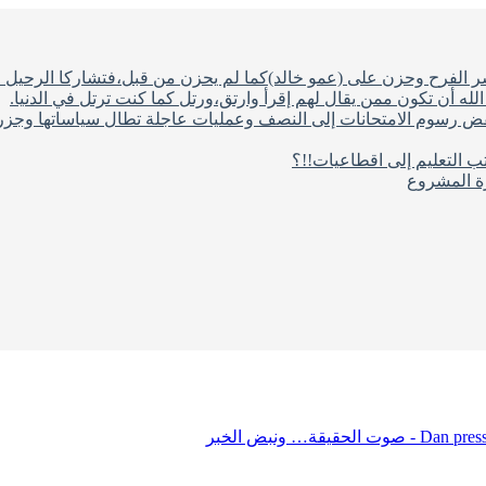
شر الفرح وحزن على (عمو خالد)كما لم يحزن من قبل،فتشاركا الرحيل ف
له أن تكون ممن يقال لهم إقرأ وارتق،ورتل كما كنت ترتل في الدنيا.
فض رسوم الامتحانات إلى النصف وعمليات عاجلة تطال سياساتها وجزره
ب التعليم إلى اقطاعيات!!؟
رة المشروع