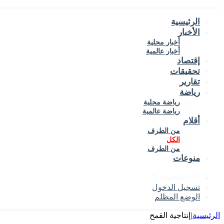
الرئيسية
الأخبار
أخبار محلية
أخبار عالمية
إقتصاد
تحقيقات
تقارير
رياضة
رياضة محلية
رياضة عالمية
أقلام
من الطرف
الكل
من الطرف
منوعات
℃
khartoum
32
تسجيل الدخول
الوضع المظلم
الرئيسية
|
إنتاجية القمح