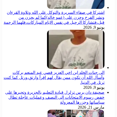
اشتركا في صفاء السريرة والتوكل على الله وتلاوة القرءان
ونشر الفرح وحزن على (عمو خالد)كما لم يحزن من
قبل،فتشاركا الرحيل في نفس الايام المباركات،فلهما الرحمة
يونيو 9, 2026
الى جنات الخلد ابن اخي العزيز قصي عبد المنعم بركات
وأسأل الله أن تكون ممن يقال لهم إقرأ وارتق،ورتل كما كنت
ترتل في الدنيا.
يونيو 9, 2026
صحيفة دان برس تزلزل قيادة التعليم بالجزيرة وتجبرها على
خفض رسوم الامتحانات إلى النصف وعمليات عاجلة تطال
سياساتها وجزرها المعزولة
مارس 21, 2026