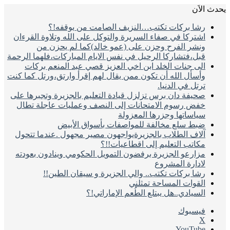
يحدث الاَن
رشا بركات تكتب…النزيف الصامت من يوقفه!؟
اشتركا في صفاء السريرة والتوكل على الله وتلاوة القرءان
ونشر الفرح وحزن على (عمو خالد)كما لم يحزن من
قبل،فتشاركا الرحيل في نفس الايام المباركات،فلهما الرحمة
الى جنات الخلد ابن اخي العزيز قصي عبد المنعم بركات
وأسأل الله أن تكون ممن يقال لهم إقرأ وارتق،ورتل كما كنت
ترتل في الدنيا.
صحيفة دان برس تزلزل قيادة التعليم بالجزيرة وتجبرها على
خفض رسوم الامتحانات إلى النصف وعمليات عاجلة تطال
سياساتها وجزرها المعزولة
ضبط سلع مخالفة للمواصفات بأسواق الأبيض
آلاف الطلاب بالجزيرةيواجهون مصير مجهول .عندما تتحول
مكاتب التعليم إلى اقطاعيات!!؟
مزارعو الجزيرة برفضون التمويل الحكومي وينادون بعودته
لادارة المشروع
رشا بركات تكتب.. والي الجزيرة و سيقان الطين!!
القوات المساحة تمثلني
السيادي..هل يبتلع الطُعم الإماراتي!؟
فيسبوك
‫X
‫YouTube