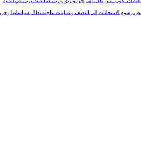
له أن تكون ممن يقال لهم إقرأ وارتق،ورتل كما كنت ترتل في الدنيا.
فض رسوم الامتحانات إلى النصف وعمليات عاجلة تطال سياساتها وجزره