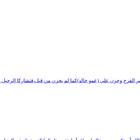
شر الفرح وحزن على (عمو خالد)كما لم يحزن من قبل،فتشاركا الرحيل ف