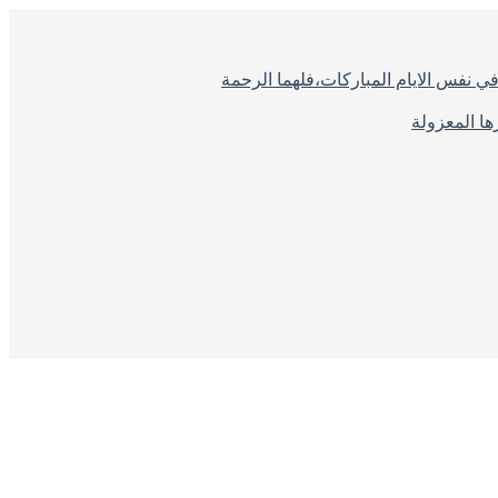
ي نفس الايام المباركات،فلهما الرحمة
ا المعزولة