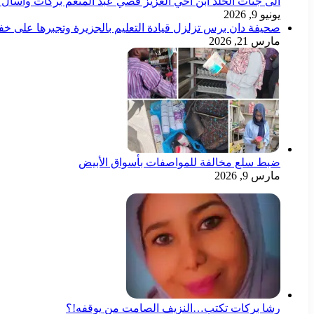
الى جنات الخلد ابن اخي العزيز قصي عبد المنعم بركات وأسأل ال
يونيو 9, 2026
صحيفة دان برس تزلزل قيادة التعليم بالجزيرة وتجبرها على خ
مارس 21, 2026
ضبط سلع مخالفة للمواصفات بأسواق الأبيض
مارس 9, 2026
رشا بركات تكتب…النزيف الصامت من يوقفه!؟