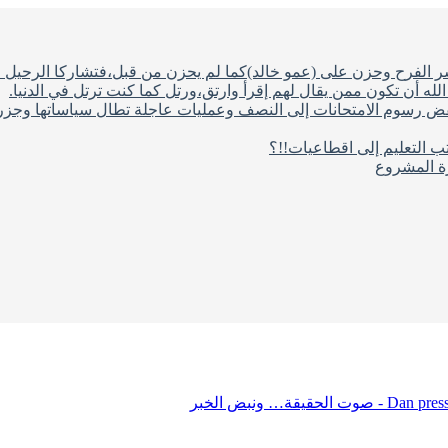
شر الفرح وحزن على (عمو خالد)كما لم يحزن من قبل،فتشاركا الرحيل ف
له أن تكون ممن يقال لهم إقرأ وارتق،ورتل كما كنت ترتل في الدنيا.
فض رسوم الامتحانات إلى النصف وعمليات عاجلة تطال سياساتها وجزره
ب التعليم إلى اقطاعيات!!؟
رة المشروع