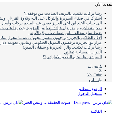
يحدث الاَن
رشا بركات تكتب…النزيف الصامت من يوقفه!؟
اشتركا في صفاء السريرة والتوكل على الله وتلاوة القرءان ون
الى جنات الخلد ابن اخي العزيز قصي عبد المنعم بركات وأسأل ال
صحيفة دان برس تزلزل قيادة التعليم بالجزيرة وتجبرها على خ
ضبط سلع مخالفة للمواصفات بأسواق الأبيض
آلاف الطلاب بالجزيرةيواجهون مصير مجهول .عندما تتحول مكات
مزارعو الجزيرة برفضون التمويل الحكومي وينادون بعودته لادا
رشا بركات تكتب.. والي الجزيرة و سيقان الطين!!
القوات المساحة تمثلني
السيادي..هل يبتلع الطُعم الإماراتي!؟
فيسبوك
‫X
‫YouTube
واتساب
الوضع المظلم
تسجيل الدخول
القائمة