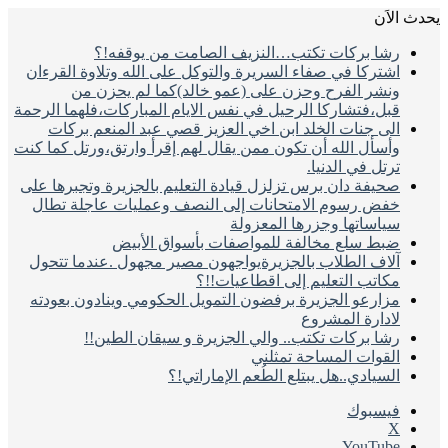
َن
ا بركات تكتب…النزيف الصامت من يوقفه!؟
تركا في صفاء السريرة والتوكل على الله وتلاوة القرءان
شر الفرح وحزن على (عمو خالد)كما لم يحزن من
ل،فتشاركا الرحيل في نفس الايام المباركات،فلهما الرحمة
ى جنات الخلد ابن اخي العزيز قصي عبد المنعم بركات
سأل الله أن تكون ممن يقال لهم إقرأ وارتق،ورتل كما كنت
تل في الدنيا.
يفة دان برس تزلزل قيادة التعليم بالجزيرة وتجبرها على
ض رسوم الامتحانات إلى النصف وعمليات عاجلة تطال
اساتها وجزرها المعزولة
ط سلع مخالفة للمواصفات بأسواق الأبيض
اف الطلاب بالجزيرةيواجهون مصير مجهول .عندما تتحول
اتب التعليم إلى اقطاعيات!!؟
ارعو الجزيرة برفضون التمويل الحكومي وينادون بعودته
دارة المشروع
ا بركات تكتب.. والي الجزيرة و سيقان الطين!!
قوات المساحة تمثلني
سيادي..هل يبتلع الطُعم الإماراتي!؟
سبوك
‫YouTu