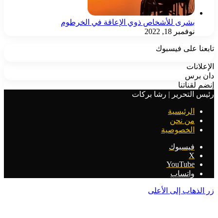
رى للأشخاص ذوي الإعاقة في الخرطوم
مبر 18, 2022
على فيسبوك
ت
س
اتنا
تحرير | رشا بركات
رئيسية
 نحن
خصوصية
سبوك
‫YouTu
تساب
ب إلى الأعلى