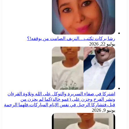
ا بركات تكتب…النزيف الصامت من يوقفه!؟
و 22, 2026
تركا في صفاء السريرة والتوكل على الله وتلاوة القرءان
شر الفرح وحزن على (عمو خالد)كما لم يحزن من
ل،فتشاركا الرحيل في نفس الايام المباركات،فلهما الرحمة
و 9, 2026