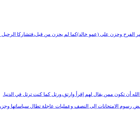
شر الفرح وحزن على (عمو خالد)كما لم يحزن من قبل،فتشاركا الرحيل ف
له أن تكون ممن يقال لهم إقرأ وارتق،ورتل كما كنت ترتل في الدنيا.
فض رسوم الامتحانات إلى النصف وعمليات عاجلة تطال سياساتها وجزره