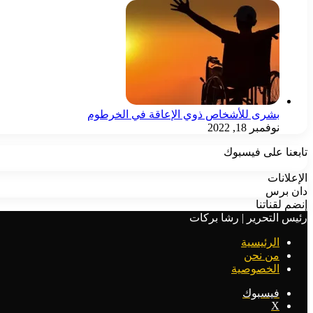
بشرى للأشخاص ذوي الإعاقة في الخرطوم
نوفمبر 18, 2022
تابعنا على فيسبوك
الإعلانات
دان برس
إنضم لقناتنا
رئيس التحرير | رشا بركات
الرئيسية
من نحن
الخصوصية
فيسبوك
‫X