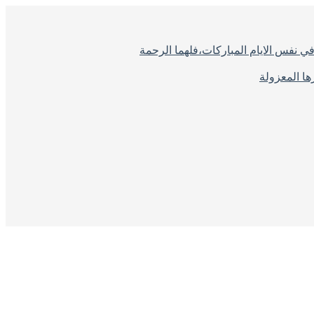
ي نفس الايام المباركات،فلهما الرحمة
ا المعزولة