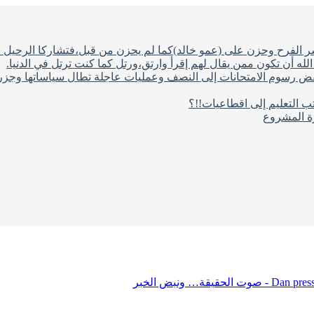
شر الفرح وحزن على (عمو خالد)كما لم يحزن من قبل،فتشاركا الرحيل ف
له أن تكون ممن يقال لهم إقرأ وارتق،ورتل كما كنت ترتل في الدنيا.
فض رسوم الامتحانات إلى النصف وعمليات عاجلة تطال سياساتها وجزره
ب التعليم إلى اقطاعيات!!؟
رة المشروع