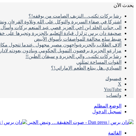
يحدث الاَن
رشا بركات تكتب…النزيف الصامت من يوقفه!؟
اشتركا في صفاء السريرة والتوكل على الله وتلاوة القرءان ون
الى جنات الخلد ابن اخي العزيز قصي عبد المنعم بركات وأسأل ال
صحيفة دان برس تزلزل قيادة التعليم بالجزيرة وتجبرها على خ
ضبط سلع مخالفة للمواصفات بأسواق الأبيض
آلاف الطلاب بالجزيرةيواجهون مصير مجهول .عندما تتحول مكات
مزارعو الجزيرة برفضون التمويل الحكومي وينادون بعودته لادا
رشا بركات تكتب.. والي الجزيرة و سيقان الطين!!
القوات المساحة تمثلني
السيادي..هل يبتلع الطُعم الإماراتي!؟
فيسبوك
‫X
‫YouTube
واتساب
الوضع المظلم
تسجيل الدخول
القائمة