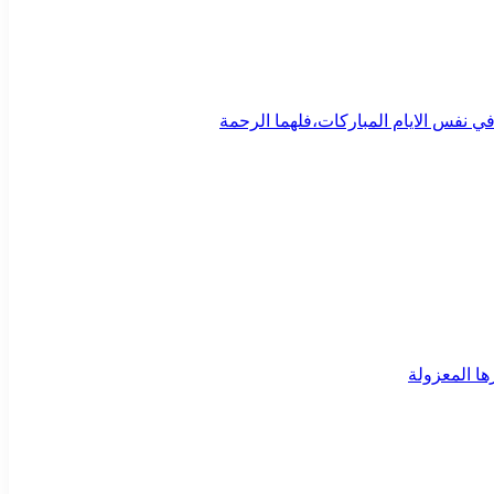
ي نفس الايام المباركات،فلهما الرحمة
ا المعزولة