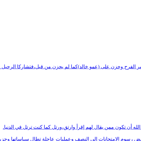
شر الفرح وحزن على (عمو خالد)كما لم يحزن من قبل،فتشاركا الرحيل ف
له أن تكون ممن يقال لهم إقرأ وارتق،ورتل كما كنت ترتل في الدنيا.
فض رسوم الامتحانات إلى النصف وعمليات عاجلة تطال سياساتها وجزره