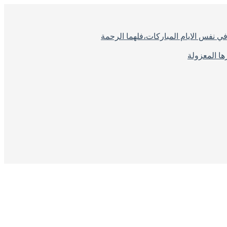
ي نفس الايام المباركات،فلهما الرحمة
ا المعزولة