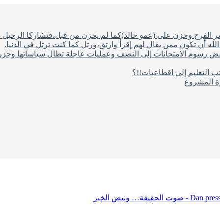
شر الفرح وحزن على (عمو خالد)كما لم يحزن من قبل،فتشاركا الرحيل ف
له أن تكون ممن يقال لهم إقرأ وارتق،ورتل كما كنت ترتل في الدنيا.
فض رسوم الامتحانات إلى النصف وعمليات عاجلة تطال سياساتها وجزره
ب التعليم إلى اقطاعيات!!؟
رة المشروع