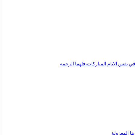
ي نفس الايام المباركات،فلهما الرحمة
ا المعزولة