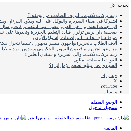
يحدث الاَن
رشا بركات تكتب…النزيف الصامت من يوقفه!؟
اشتركا في صفاء السريرة والتوكل على الله وتلاوة القرءان ون
الى جنات الخلد ابن اخي العزيز قصي عبد المنعم بركات وأسأل ال
صحيفة دان برس تزلزل قيادة التعليم بالجزيرة وتجبرها على خ
ضبط سلع مخالفة للمواصفات بأسواق الأبيض
آلاف الطلاب بالجزيرةيواجهون مصير مجهول .عندما تتحول مكات
مزارعو الجزيرة برفضون التمويل الحكومي وينادون بعودته لادا
رشا بركات تكتب.. والي الجزيرة و سيقان الطين!!
القوات المساحة تمثلني
السيادي..هل يبتلع الطُعم الإماراتي!؟
فيسبوك
‫X
‫YouTube
واتساب
الوضع المظلم
تسجيل الدخول
القائمة