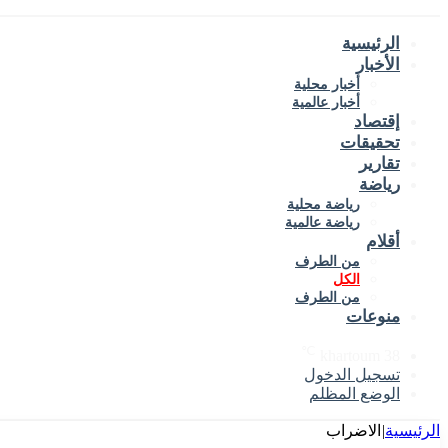
الرئيسية
الأخبار
أخبار محلية
أخبار عالمية
إقتصاد
تحقيقات
تقارير
رياضة
رياضة محلية
رياضة عالمية
أقلام
من الطرف
الكل
من الطرف
منوعات
℃
khartoum
38
تسجيل الدخول
الوضع المظلم
الرئيسية
|
الاضراب