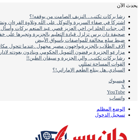
يحدث الاَن
رشا بركات تكتب…النزيف الصامت من يوقفه!؟
اشتركا في صفاء السريرة والتوكل على الله وتلاوة القرءان ون
الى جنات الخلد ابن اخي العزيز قصي عبد المنعم بركات وأسأل ال
صحيفة دان برس تزلزل قيادة التعليم بالجزيرة وتجبرها على خ
ضبط سلع مخالفة للمواصفات بأسواق الأبيض
آلاف الطلاب بالجزيرةيواجهون مصير مجهول .عندما تتحول مكات
مزارعو الجزيرة برفضون التمويل الحكومي وينادون بعودته لادا
رشا بركات تكتب.. والي الجزيرة و سيقان الطين!!
القوات المساحة تمثلني
السيادي..هل يبتلع الطُعم الإماراتي!؟
فيسبوك
‫X
‫YouTube
واتساب
الوضع المظلم
تسجيل الدخول