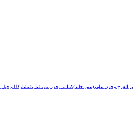
شر الفرح وحزن على (عمو خالد)كما لم يحزن من قبل،فتشاركا الرحيل ف