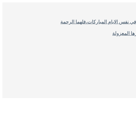
ي نفس الايام المباركات،فلهما الرحمة
ا المعزولة