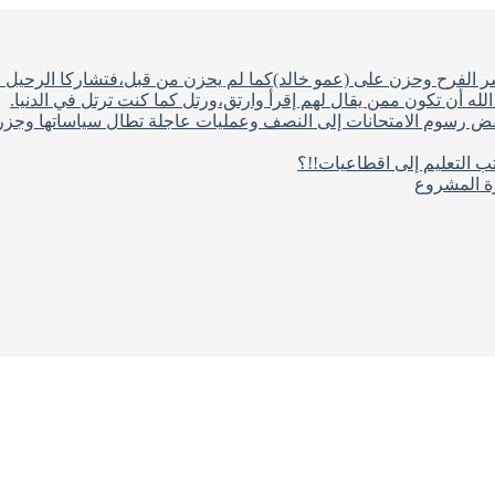
شر الفرح وحزن على (عمو خالد)كما لم يحزن من قبل،فتشاركا الرحيل ف
له أن تكون ممن يقال لهم إقرأ وارتق،ورتل كما كنت ترتل في الدنيا.
فض رسوم الامتحانات إلى النصف وعمليات عاجلة تطال سياساتها وجزره
ب التعليم إلى اقطاعيات!!؟
رة المشروع