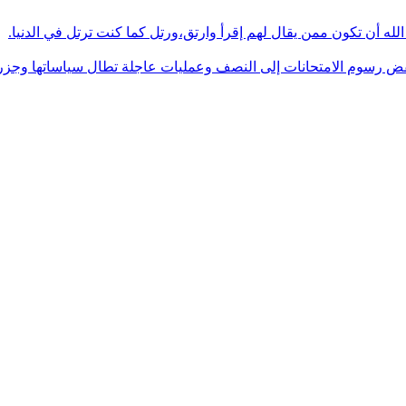
له أن تكون ممن يقال لهم إقرأ وارتق،ورتل كما كنت ترتل في الدنيا.
فض رسوم الامتحانات إلى النصف وعمليات عاجلة تطال سياساتها وجزره