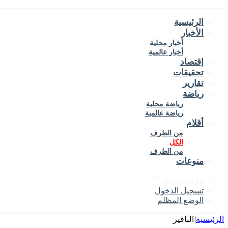
الرئيسية
الأخبار
أخبار محلية
أخبار عالمية
إقتصاد
تحقيقات
تقارير
رياضة
رياضة محلية
رياضة عالمية
أقلام
من الطرف
الكل
من الطرف
منوعات
℃
khartoum
34
تسجيل الدخول
الوضع المظلم
الرئيسية
|
الباقير