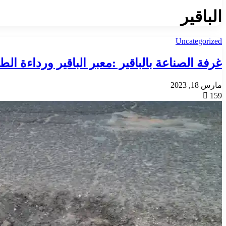
الباقير
Uncategorized
غرفة الصناعة بالباقير :معبر الباقير ورداءة الط
مارس 18, 2023
159