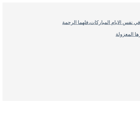
ي نفس الايام المباركات،فلهما الرحمة
ا المعزولة