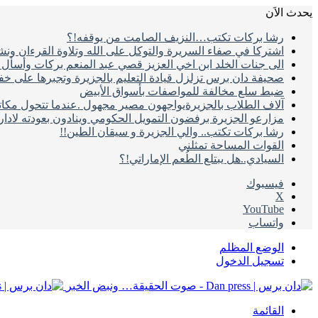
يحدث الاَن
رشا بركات تكتب…النزيف الصامت من يوقفه!؟
اشتركا في صفاء السريرة والتوكل على الله وتلاوة القرءان ون
الى جنات الخلد ابن اخي العزيز قصي عبد المنعم بركات وأسأل ال
صحيفة دان برس تزلزل قيادة التعليم بالجزيرة وتجبرها على خ
ضبط سلع مخالفة للمواصفات بأسواق الأبيض
آلاف الطلاب بالجزيرةيواجهون مصير مجهول .عندما تتحول مكات
مزارعو الجزيرة برفضون التمويل الحكومي وينادون بعودته لادا
رشا بركات تكتب.. والي الجزيرة و سيقان الطين!!
القوات المساحة تمثلني
السيادي..هل يبتلع الطُعم الإماراتي!؟
فيسبوك
‫X
‫YouTube
واتساب
الوضع المظلم
تسجيل الدخول
القائمة