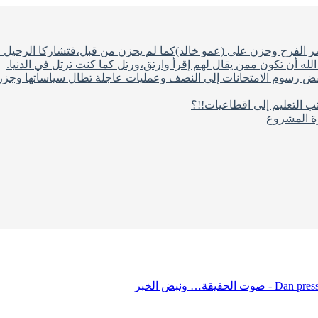
شر الفرح وحزن على (عمو خالد)كما لم يحزن من قبل،فتشاركا الرحيل ف
له أن تكون ممن يقال لهم إقرأ وارتق،ورتل كما كنت ترتل في الدنيا.
فض رسوم الامتحانات إلى النصف وعمليات عاجلة تطال سياساتها وجزره
ب التعليم إلى اقطاعيات!!؟
رة المشروع