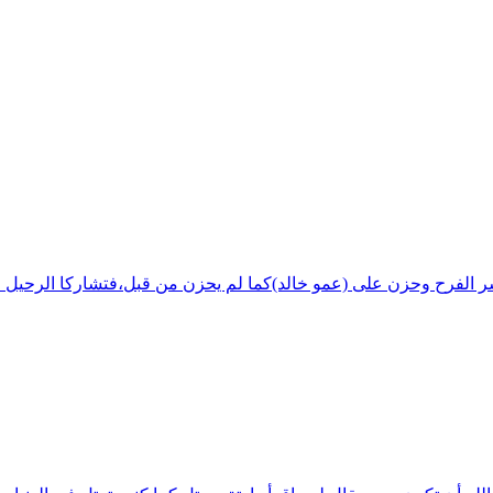
شر الفرح وحزن على (عمو خالد)كما لم يحزن من قبل،فتشاركا الرحيل ف