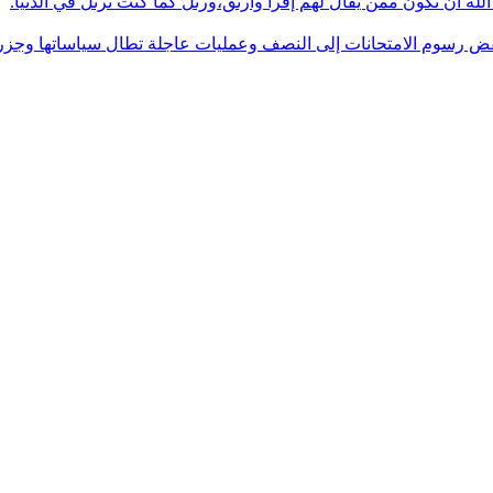
له أن تكون ممن يقال لهم إقرأ وارتق،ورتل كما كنت ترتل في الدنيا.
فض رسوم الامتحانات إلى النصف وعمليات عاجلة تطال سياساتها وجزره