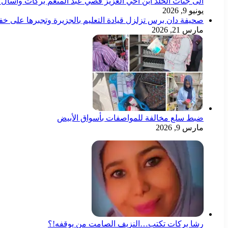
الى جنات الخلد ابن اخي العزيز قصي عبد المنعم بركات وأسأل ال
يونيو 9, 2026
صحيفة دان برس تزلزل قيادة التعليم بالجزيرة وتجبرها على خ
مارس 21, 2026
ضبط سلع مخالفة للمواصفات بأسواق الأبيض
مارس 9, 2026
رشا بركات تكتب…النزيف الصامت من يوقفه!؟