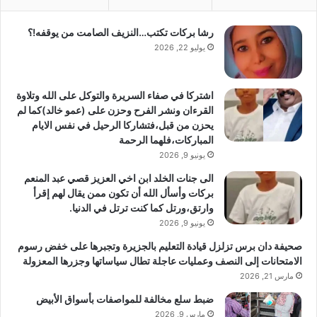
رشا بركات تكتب…النزيف الصامت من يوقفه!؟
يوليو 22, 2026
اشتركا في صفاء السريرة والتوكل على الله وتلاوة
القرءان ونشر الفرح وحزن على (عمو خالد)كما لم
يحزن من قبل،فتشاركا الرحيل في نفس الايام
المباركات،فلهما الرحمة
يونيو 9, 2026
الى جنات الخلد ابن اخي العزيز قصي عبد المنعم
بركات وأسأل الله أن تكون ممن يقال لهم إقرأ
وارتق،ورتل كما كنت ترتل في الدنيا.
يونيو 9, 2026
صحيفة دان برس تزلزل قيادة التعليم بالجزيرة وتجبرها على خفض رسوم
الامتحانات إلى النصف وعمليات عاجلة تطال سياساتها وجزرها المعزولة
مارس 21, 2026
ضبط سلع مخالفة للمواصفات بأسواق الأبيض
مارس 9, 2026