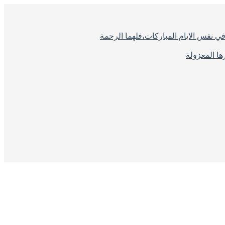
ي نفس الايام المباركات،فلهما الرحمة
ا المعزولة