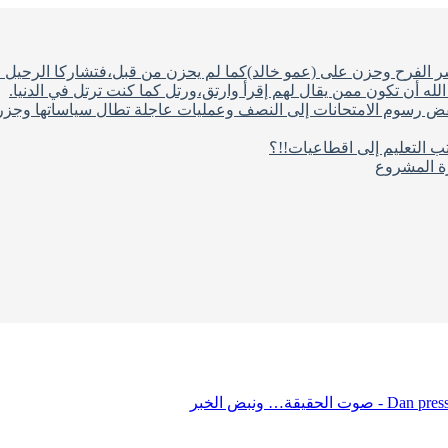
شر الفرح وحزن على (عمو خالد)كما لم يحزن من قبل،فتشاركا الرحيل ف
له أن تكون ممن يقال لهم إقرأ وارتق،ورتل كما كنت ترتل في الدنيا.
فض رسوم الامتحانات إلى النصف وعمليات عاجلة تطال سياساتها وجزره
ب التعليم إلى اقطاعيات!!؟
رة المشروع