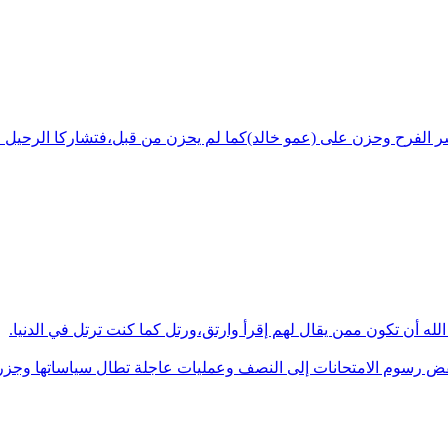
شر الفرح وحزن على (عمو خالد)كما لم يحزن من قبل،فتشاركا الرحيل ف
له أن تكون ممن يقال لهم إقرأ وارتق،ورتل كما كنت ترتل في الدنيا.
فض رسوم الامتحانات إلى النصف وعمليات عاجلة تطال سياساتها وجزره