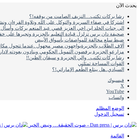
يحدث الاَن
رشا بركات تكتب…النزيف الصامت من يوقفه!؟
اشتركا في صفاء السريرة والتوكل على الله وتلاوة القرءان ون
الى جنات الخلد ابن اخي العزيز قصي عبد المنعم بركات وأسأل ال
صحيفة دان برس تزلزل قيادة التعليم بالجزيرة وتجبرها على خ
ضبط سلع مخالفة للمواصفات بأسواق الأبيض
آلاف الطلاب بالجزيرةيواجهون مصير مجهول .عندما تتحول مكات
مزارعو الجزيرة برفضون التمويل الحكومي وينادون بعودته لادا
رشا بركات تكتب.. والي الجزيرة و سيقان الطين!!
القوات المساحة تمثلني
السيادي..هل يبتلع الطُعم الإماراتي!؟
فيسبوك
‫X
‫YouTube
واتساب
الوضع المظلم
تسجيل الدخول
القائمة