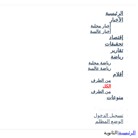
الرئيسية
الأخبار
أخبار محلية
أخبار عالمية
إقتصاد
تحقيقات
تقارير
رياضة
رياضة محلية
رياضة عالمية
أقلام
من الطرف
الكل
من الطرف
منوعات
℃
khartoum
37
تسجيل الدخول
الوضع المظلم
الرئيسية
|
الثانوية