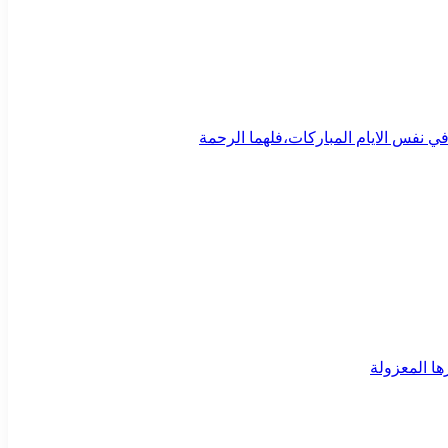
ي نفس الايام المباركات،فلهما الرحمة
ا المعزولة