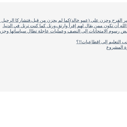
شر الفرح وحزن على (عمو خالد)كما لم يحزن من قبل،فتشاركا الرحيل ف
له أن تكون ممن يقال لهم إقرأ وارتق،ورتل كما كنت ترتل في الدنيا.
فض رسوم الامتحانات إلى النصف وعمليات عاجلة تطال سياساتها وجزره
ب التعليم إلى اقطاعيات!!؟
رة المشروع