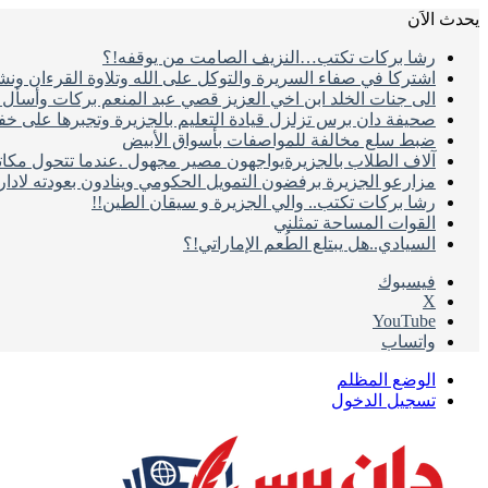
يحدث الاَن
رشا بركات تكتب…النزيف الصامت من يوقفه!؟
اشتركا في صفاء السريرة والتوكل على الله وتلاوة القرءان ون
الى جنات الخلد ابن اخي العزيز قصي عبد المنعم بركات وأسأل ال
صحيفة دان برس تزلزل قيادة التعليم بالجزيرة وتجبرها على خ
ضبط سلع مخالفة للمواصفات بأسواق الأبيض
آلاف الطلاب بالجزيرةيواجهون مصير مجهول .عندما تتحول مكات
مزارعو الجزيرة برفضون التمويل الحكومي وينادون بعودته لادا
رشا بركات تكتب.. والي الجزيرة و سيقان الطين!!
القوات المساحة تمثلني
السيادي..هل يبتلع الطُعم الإماراتي!؟
فيسبوك
‫X
‫YouTube
واتساب
الوضع المظلم
تسجيل الدخول