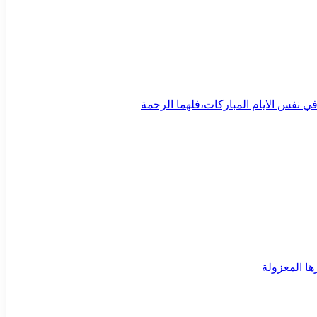
ي نفس الايام المباركات،فلهما الرحمة
ا المعزولة