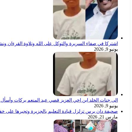
اشتركا في صفاء السريرة والتوكل على الله وتلاوة القرءان ون
يونيو 9, 2026
الى جنات الخلد ابن اخي العزيز قصي عبد المنعم بركات وأسأل ال
يونيو 9, 2026
صحيفة دان برس تزلزل قيادة التعليم بالجزيرة وتجبرها على خ
مارس 21, 2026