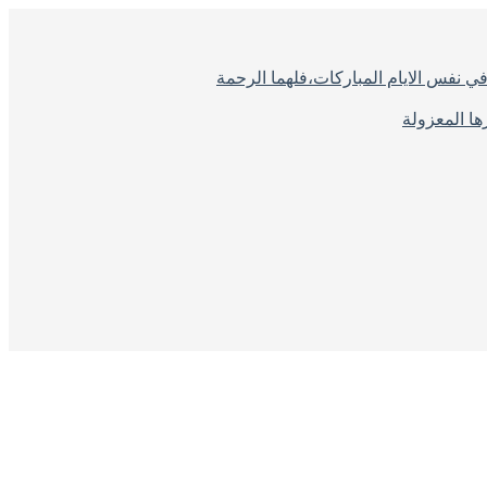
ي نفس الايام المباركات،فلهما الرحمة
ا المعزولة