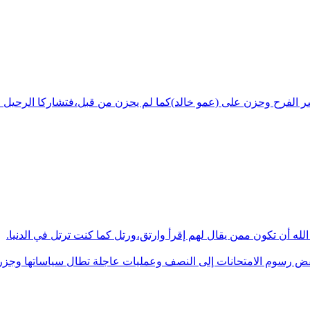
شر الفرح وحزن على (عمو خالد)كما لم يحزن من قبل،فتشاركا الرحيل ف
له أن تكون ممن يقال لهم إقرأ وارتق،ورتل كما كنت ترتل في الدنيا.
فض رسوم الامتحانات إلى النصف وعمليات عاجلة تطال سياساتها وجزره