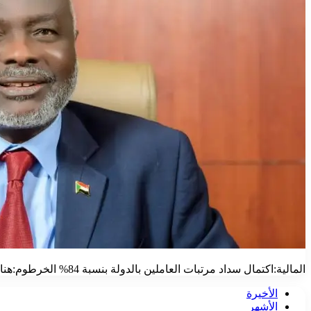
المالية:اكتمال سداد مرتبات العاملين بالدولة بنسبة 84% الخرطوم:هناء حسين أكد الدكتور أحمد الشريف محمد الناطق الرسمي باسم وزارة المالية والتخطيط…
الأخيرة
الأشهر