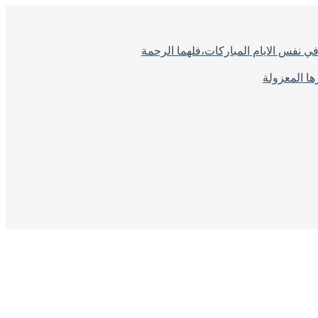
ي نفس الايام المباركات،فلهما الرحمة
ا المعزولة