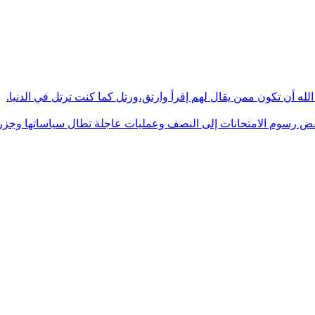
له أن تكون ممن يقال لهم إقرأ وارتق،ورتل كما كنت ترتل في الدنيا.
فض رسوم الامتحانات إلى النصف وعمليات عاجلة تطال سياساتها وجزره