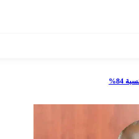
ة 84%