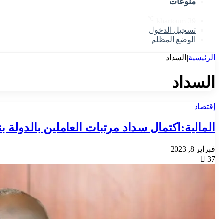
منوعات
℃
khartoum
39
تسجيل الدخول
الوضع المظلم
الرئيسية
|
السداد
السداد
إقتصاد
المالية:اكتمال سداد مرتبات العاملين بالدولة بنسب
فبراير 8, 2023
37