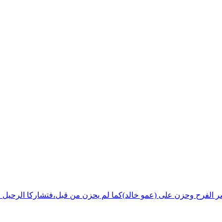
شر الفرح وحزن على (عمو خالد)كما لم يحزن من قبل،فتشاركا الرحيل ف