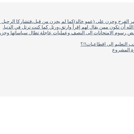
شر الفرح وحزن على (عمو خالد)كما لم يحزن من قبل،فتشاركا الرحيل ف
له أن تكون ممن يقال لهم إقرأ وارتق،ورتل كما كنت ترتل في الدنيا.
فض رسوم الامتحانات إلى النصف وعمليات عاجلة تطال سياساتها وجزره
ب التعليم إلى اقطاعيات!!؟
رة المشروع