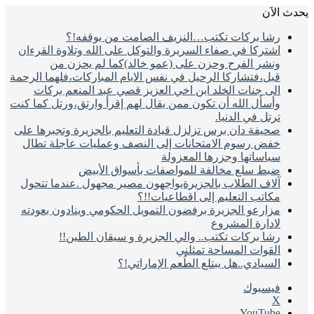
الاَن
رشا بركات تكتب…النزيف الصامت من يوقفه!؟
اشتركا في صفاء السريرة والتوكل على الله وتلاوة القرءان
ونشر الفرح وحزن على (عمو خالد)كما لم يحزن من
قبل،فتشاركا الرحيل في نفس الايام المباركات،فلهما الرحمة
الى جنات الخلد ابن اخي العزيز قصي عبد المنعم بركات
وأسأل الله أن تكون ممن يقال لهم إقرأ وارتق،ورتل كما كنت
ترتل في الدنيا.
صحيفة دان برس تزلزل قيادة التعليم بالجزيرة وتجبرها على
خفض رسوم الامتحانات إلى النصف وعمليات عاجلة تطال
سياساتها وجزرها المعزولة
ضبط سلع مخالفة للمواصفات بأسواق الأبيض
آلاف الطلاب بالجزيرةيواجهون مصير مجهول .عندما تتحول
مكاتب التعليم إلى اقطاعيات!!؟
مزارعو الجزيرة برفضون التمويل الحكومي وينادون بعودته
لادارة المشروع
رشا بركات تكتب.. والي الجزيرة و سيقان الطين!!
القوات المساحة تمثلني
السيادي..هل يبتلع الطُعم الإماراتي!؟
فيسبوك
‫X
‫YouTube