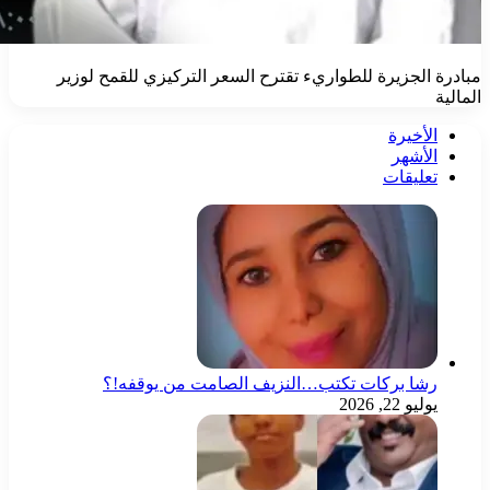
ة الجزيرة للطواريء تقترح السعر التركيزي للقمح لوزير
ية
الأخيرة
الأشهر
تعليقات
رشا بركات تكتب…النزيف الصامت من يوقفه!؟
يوليو 22, 2026