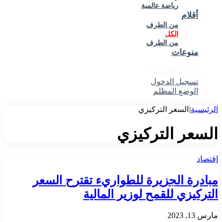
رياضة عالمية
أقلام
من الطرف
الكل
من الطرف
منوعات
℃
khartoum
32
تسجيل الدخول
الوضع المظلم
سية
|
السعر التركيزي
سعر التركيزي
د
درة الجزيرة للطواريء تقترح السعر
ركيزي للقمح لوزير المالية
2023