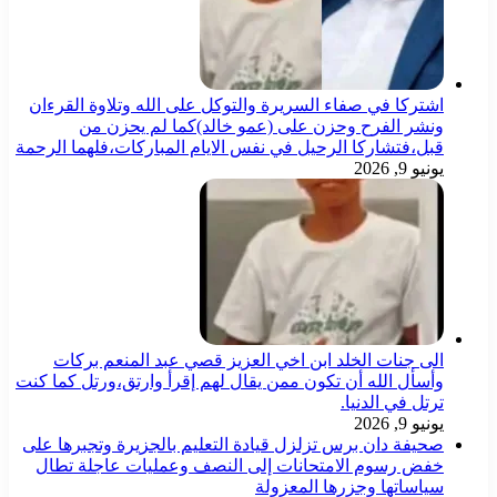
اشتركا في صفاء السريرة والتوكل على الله وتلاوة القرءان
ونشر الفرح وحزن على (عمو خالد)كما لم يحزن من
قبل،فتشاركا الرحيل في نفس الايام المباركات،فلهما الرحمة
يونيو 9, 2026
الى جنات الخلد ابن اخي العزيز قصي عبد المنعم بركات
وأسأل الله أن تكون ممن يقال لهم إقرأ وارتق،ورتل كما كنت
ترتل في الدنيا.
يونيو 9, 2026
صحيفة دان برس تزلزل قيادة التعليم بالجزيرة وتجبرها على
خفض رسوم الامتحانات إلى النصف وعمليات عاجلة تطال
سياساتها وجزرها المعزولة