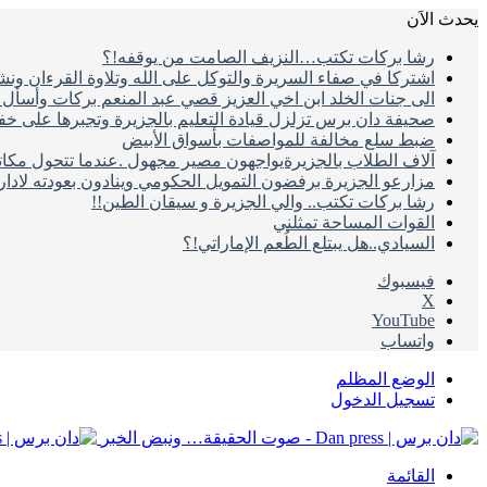
يحدث الاَن
رشا بركات تكتب…النزيف الصامت من يوقفه!؟
اشتركا في صفاء السريرة والتوكل على الله وتلاوة القرءان ون
الى جنات الخلد ابن اخي العزيز قصي عبد المنعم بركات وأسأل ال
صحيفة دان برس تزلزل قيادة التعليم بالجزيرة وتجبرها على خ
ضبط سلع مخالفة للمواصفات بأسواق الأبيض
آلاف الطلاب بالجزيرةيواجهون مصير مجهول .عندما تتحول مكات
مزارعو الجزيرة برفضون التمويل الحكومي وينادون بعودته لادا
رشا بركات تكتب.. والي الجزيرة و سيقان الطين!!
القوات المساحة تمثلني
السيادي..هل يبتلع الطُعم الإماراتي!؟
فيسبوك
‫X
‫YouTube
واتساب
الوضع المظلم
تسجيل الدخول
القائمة