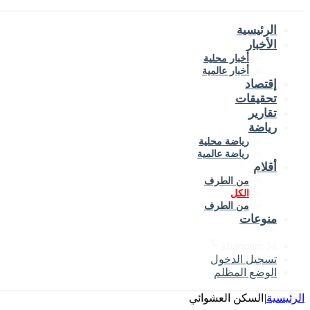
الرئيسية
الأخبار
أخبار محلية
أخبار عالمية
إقتصاد
تحقيقات
تقارير
رياضة
رياضة محلية
رياضة عالمية
أقلام
من الطرف
الكل
من الطرف
منوعات
℃
khartoum
34
تسجيل الدخول
الوضع المظلم
الرئيسية
|
السكن العشوائي