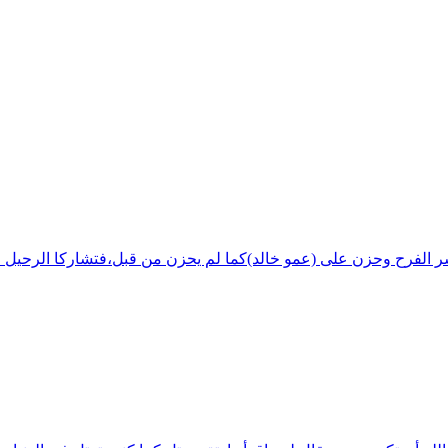
شر الفرح وحزن على (عمو خالد)كما لم يحزن من قبل،فتشاركا الرحيل ف