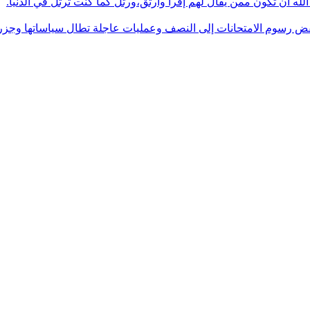
له أن تكون ممن يقال لهم إقرأ وارتق،ورتل كما كنت ترتل في الدنيا.
فض رسوم الامتحانات إلى النصف وعمليات عاجلة تطال سياساتها وجزره