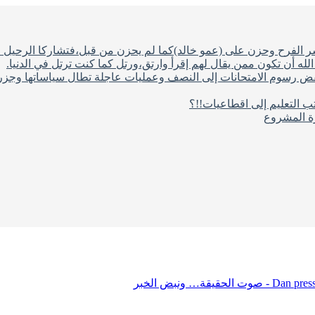
شر الفرح وحزن على (عمو خالد)كما لم يحزن من قبل،فتشاركا الرحيل ف
له أن تكون ممن يقال لهم إقرأ وارتق،ورتل كما كنت ترتل في الدنيا.
فض رسوم الامتحانات إلى النصف وعمليات عاجلة تطال سياساتها وجزره
ب التعليم إلى اقطاعيات!!؟
رة المشروع