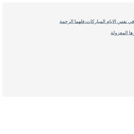
ي نفس الايام المباركات،فلهما الرحمة
ا المعزولة