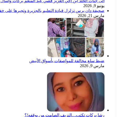
الى جنات الخلد ابن اخي العزيز قصي عبد المنعم بركات وأسأل ال
يونيو 9, 2026
صحيفة دان برس تزلزل قيادة التعليم بالجزيرة وتجبرها على خ
مارس 21, 2026
ضبط سلع مخالفة للمواصفات بأسواق الأبيض
مارس 9, 2026
رشا بركات تكتب…النزيف الصامت من يوقفه!؟