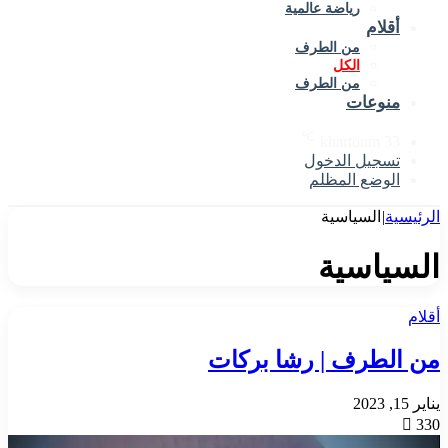
رياضة عالمية
أقلام
من الطرف
الكل
من الطرف
منوعات
℃
khartoum
33
تسجيل الدخول
الوضع المظلم
الرئيسية
|
السياسية
السياسية
أقلام
من الطرف | رشا بركات
يناير 15, 2023
330