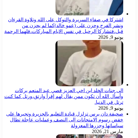
اشتركا في صفاء السريرة والتوكل على الله وتلاوة القرءان
ونشر الفرح وحزن على (عمو خالد)كما لم يحزن من
قبل،فتشاركا الرحيل في نفس الايام المباركات،فلهما الرحمة
يونيو 9, 2026
الى جنات الخلد ابن اخي العزيز قصي عبد المنعم بركات
وأسأل الله أن تكون ممن يقال لهم إقرأ وارتق،ورتل كما كنت
ترتل في الدنيا.
يونيو 9, 2026
صحيفة دان برس تزلزل قيادة التعليم بالجزيرة وتجبرها على
خفض رسوم الامتحانات إلى النصف وعمليات عاجلة تطال
سياساتها وجزرها المعزولة
مارس 21, 2026