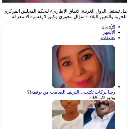
هل تستغل الدول الغربية الاتفاق الاطاريء ليحكم المجلس المركزي
للحرية والتغيير البلاد ؟ سؤال محوري وكبير لا يفسره الا معرفة
الأخيرة
الأشهر
تعليقات
رشا بركات تكتب…النزيف الصامت من يوقفه!؟
يوليو 22, 2026