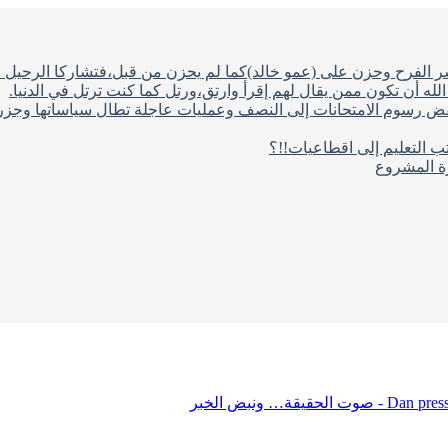
شر الفرح وحزن على (عمو خالد)كما لم يحزن من قبل،فتشاركا الرحيل ف
له أن تكون ممن يقال لهم إقرأ وارتق،ورتل كما كنت ترتل في الدنيا.
فض رسوم الامتحانات إلى النصف وعمليات عاجلة تطال سياساتها وجزره
ب التعليم إلى اقطاعيات!!؟
رة المشروع