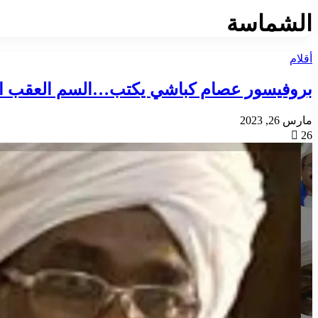
الشماسة
أقلام
بروفيسور عصام كباشي يكتب…السم العقب ال
مارس 26, 2023
26