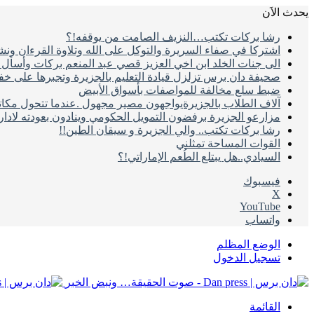
يحدث الاَن
رشا بركات تكتب…النزيف الصامت من يوقفه!؟
اشتركا في صفاء السريرة والتوكل على الله وتلاوة القرءان ون
الى جنات الخلد ابن اخي العزيز قصي عبد المنعم بركات وأسأل ال
صحيفة دان برس تزلزل قيادة التعليم بالجزيرة وتجبرها على خ
ضبط سلع مخالفة للمواصفات بأسواق الأبيض
آلاف الطلاب بالجزيرةيواجهون مصير مجهول .عندما تتحول مكات
مزارعو الجزيرة برفضون التمويل الحكومي وينادون بعودته لادا
رشا بركات تكتب.. والي الجزيرة و سيقان الطين!!
القوات المساحة تمثلني
السيادي..هل يبتلع الطُعم الإماراتي!؟
فيسبوك
‫X
‫YouTube
واتساب
الوضع المظلم
تسجيل الدخول
القائمة