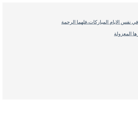
ي نفس الايام المباركات،فلهما الرحمة
ا المعزولة