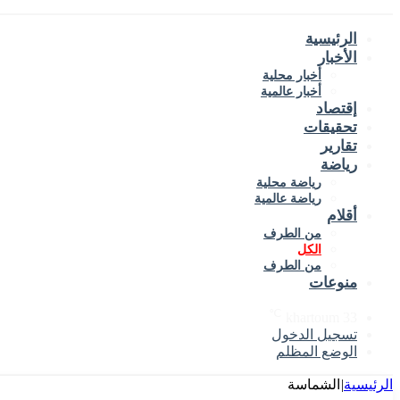
الرئيسية
الأخبار
أخبار محلية
أخبار عالمية
إقتصاد
تحقيقات
تقارير
رياضة
رياضة محلية
رياضة عالمية
أقلام
من الطرف
الكل
من الطرف
منوعات
℃
khartoum
33
تسجيل الدخول
الوضع المظلم
الرئيسية
|
الشماسة