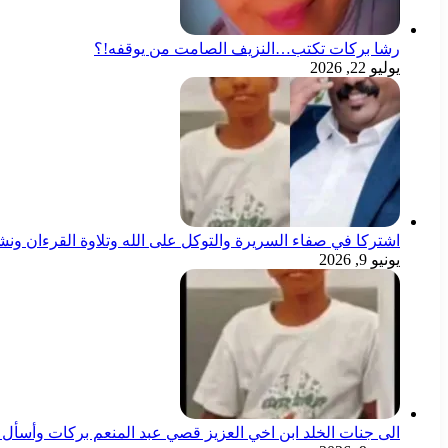
رشا بركات تكتب…النزيف الصامت من يوقفه!؟
يوليو 22, 2026
اشتركا في صفاء السريرة والتوكل على الله وتلاوة القرءان ون
يونيو 9, 2026
الى جنات الخلد ابن اخي العزيز قصي عبد المنعم بركات وأسأل ال