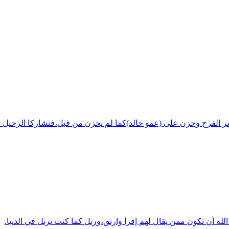
شر الفرح وحزن على (عمو خالد)كما لم يحزن من قبل،فتشاركا الرحيل ف
له أن تكون ممن يقال لهم إقرأ وارتق،ورتل كما كنت ترتل في الدنيا.