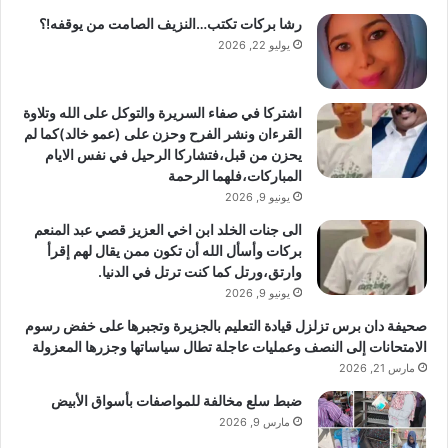
رشا بركات تكتب…النزيف الصامت من يوقفه!؟
يوليو 22, 2026
اشتركا في صفاء السريرة والتوكل على الله وتلاوة
القرءان ونشر الفرح وحزن على (عمو خالد)كما لم
يحزن من قبل،فتشاركا الرحيل في نفس الايام
المباركات،فلهما الرحمة
يونيو 9, 2026
الى جنات الخلد ابن اخي العزيز قصي عبد المنعم
بركات وأسأل الله أن تكون ممن يقال لهم إقرأ
وارتق،ورتل كما كنت ترتل في الدنيا.
يونيو 9, 2026
صحيفة دان برس تزلزل قيادة التعليم بالجزيرة وتجبرها على خفض رسوم
الامتحانات إلى النصف وعمليات عاجلة تطال سياساتها وجزرها المعزولة
مارس 21, 2026
ضبط سلع مخالفة للمواصفات بأسواق الأبيض
مارس 9, 2026