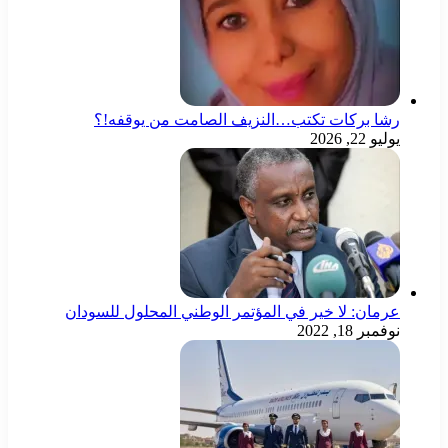
رشا بركات تكتب…النزيف الصامت من يوقفه!؟
يوليو 22, 2026
عرمان: لا خير في المؤتمر الوطني المحلول للسودان
نوفمبر 18, 2022