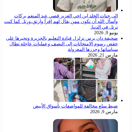
الى جنات الخلد ابن اخي العزيز قصي عبد المنعم بركات
وأسأل الله أن تكون ممن يقال لهم إقرأ وارتق،ورتل كما كنت
ترتل في الدنيا.
يونيو 9, 2026
صحيفة دان برس تزلزل قيادة التعليم بالجزيرة وتجبرها على
خفض رسوم الامتحانات إلى النصف وعمليات عاجلة تطال
سياساتها وجزرها المعزولة
مارس 21, 2026
ضبط سلع مخالفة للمواصفات بأسواق الأبيض
مارس 9, 2026