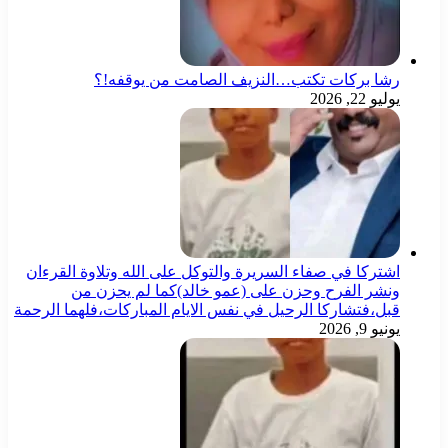
رشا بركات تكتب…النزيف الصامت من يوقفه!؟
يوليو 22, 2026
اشتركا في صفاء السريرة والتوكل على الله وتلاوة القرءان
ونشر الفرح وحزن على (عمو خالد)كما لم يحزن من
قبل،فتشاركا الرحيل في نفس الايام المباركات،فلهما الرحمة
يونيو 9, 2026