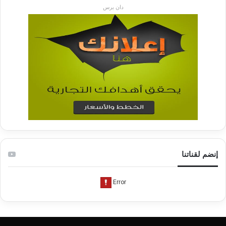
دان برس
إنضم لقناتنا