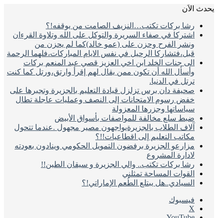
يحدث الاَن
رشا بركات تكتب…النزيف الصامت من يوقفه!؟
اشتركا في صفاء السريرة والتوكل على الله وتلاوة القرءان
ونشر الفرح وحزن على (عمو خالد)كما لم يحزن من
قبل،فتشاركا الرحيل في نفس الايام المباركات،فلهما الرحمة
الى جنات الخلد ابن اخي العزيز قصي عبد المنعم بركات
وأسأل الله أن تكون ممن يقال لهم إقرأ وارتق،ورتل كما كنت
ترتل في الدنيا.
صحيفة دان برس تزلزل قيادة التعليم بالجزيرة وتجبرها على
خفض رسوم الامتحانات إلى النصف وعمليات عاجلة تطال
سياساتها وجزرها المعزولة
ضبط سلع مخالفة للمواصفات بأسواق الأبيض
آلاف الطلاب بالجزيرةيواجهون مصير مجهول .عندما تتحول
مكاتب التعليم إلى اقطاعيات!!؟
مزارعو الجزيرة برفضون التمويل الحكومي وينادون بعودته
لادارة المشروع
رشا بركات تكتب.. والي الجزيرة و سيقان الطين!!
القوات المساحة تمثلني
السيادي..هل يبتلع الطُعم الإماراتي!؟
فيسبوك
‫X
‫YouTube