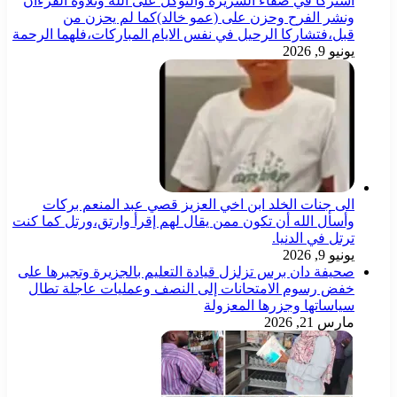
اشتركا في صفاء السريرة والتوكل على الله وتلاوة القرءان
ونشر الفرح وحزن على (عمو خالد)كما لم يحزن من
قبل،فتشاركا الرحيل في نفس الايام المباركات،فلهما الرحمة
يونيو 9, 2026
الى جنات الخلد ابن اخي العزيز قصي عبد المنعم بركات
وأسأل الله أن تكون ممن يقال لهم إقرأ وارتق،ورتل كما كنت
ترتل في الدنيا.
يونيو 9, 2026
صحيفة دان برس تزلزل قيادة التعليم بالجزيرة وتجبرها على
خفض رسوم الامتحانات إلى النصف وعمليات عاجلة تطال
سياساتها وجزرها المعزولة
مارس 21, 2026