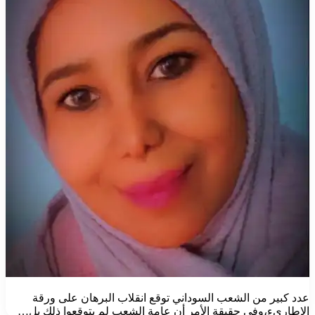
عدد كبير من الشعب السوداني توقع انقلاب البرهان على ورقة
الاطاريء،وفي حقيقة الأمر أن عامة الشعب لم يتوقعوا ذلك بل…