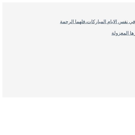
ي نفس الايام المباركات،فلهما الرحمة
ا المعزولة