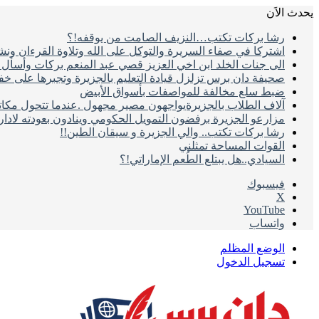
يحدث الاَن
رشا بركات تكتب…النزيف الصامت من يوقفه!؟
اشتركا في صفاء السريرة والتوكل على الله وتلاوة القرءان ون
الى جنات الخلد ابن اخي العزيز قصي عبد المنعم بركات وأسأل ال
صحيفة دان برس تزلزل قيادة التعليم بالجزيرة وتجبرها على خ
ضبط سلع مخالفة للمواصفات بأسواق الأبيض
آلاف الطلاب بالجزيرةيواجهون مصير مجهول .عندما تتحول مكات
مزارعو الجزيرة برفضون التمويل الحكومي وينادون بعودته لادا
رشا بركات تكتب.. والي الجزيرة و سيقان الطين!!
القوات المساحة تمثلني
السيادي..هل يبتلع الطُعم الإماراتي!؟
فيسبوك
‫X
‫YouTube
واتساب
الوضع المظلم
تسجيل الدخول