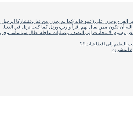
شر الفرح وحزن على (عمو خالد)كما لم يحزن من قبل،فتشاركا الرحيل ف
له أن تكون ممن يقال لهم إقرأ وارتق،ورتل كما كنت ترتل في الدنيا.
فض رسوم الامتحانات إلى النصف وعمليات عاجلة تطال سياساتها وجزره
ب التعليم إلى اقطاعيات!!؟
رة المشروع