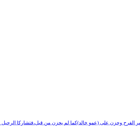
شر الفرح وحزن على (عمو خالد)كما لم يحزن من قبل،فتشاركا الرحيل ف