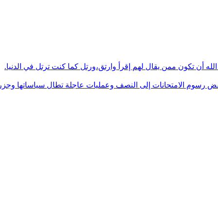
له أن تكون ممن يقال لهم إقرأ وارتق،ورتل كما كنت ترتل في الدنيا.
فض رسوم الامتحانات إلى النصف وعمليات عاجلة تطال سياساتها وجزره