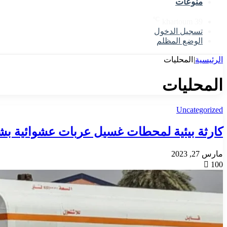
منوعات
℃
khartoum
39
تسجيل الدخول
الوضع المظلم
الرئيسية
|
المحليات
المحليات
Uncategorized
كارثة بيئية لمحطات غسيل عربات عشوائية بش
مارس 27, 2023
100