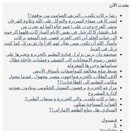
دث الاَن
رشا بركات تكتب…النزيف الصامت من يوقفه!؟
اشتركا في صفاء السريرة والتوكل على الله وتلاوة القرءان
ونشر الفرح وحزن على (عمو خالد)كما لم يحزن من
قبل،فتشاركا الرحيل في نفس الايام المباركات،فلهما الرحمة
الى جنات الخلد ابن اخي العزيز قصي عبد المنعم بركات
وأسأل الله أن تكون ممن يقال لهم إقرأ وارتق،ورتل كما كنت
ترتل في الدنيا.
صحيفة دان برس تزلزل قيادة التعليم بالجزيرة وتجبرها على
خفض رسوم الامتحانات إلى النصف وعمليات عاجلة تطال
سياساتها وجزرها المعزولة
ضبط سلع مخالفة للمواصفات بأسواق الأبيض
آلاف الطلاب بالجزيرةيواجهون مصير مجهول .عندما تتحول
مكاتب التعليم إلى اقطاعيات!!؟
مزارعو الجزيرة برفضون التمويل الحكومي وينادون بعودته
لادارة المشروع
رشا بركات تكتب.. والي الجزيرة و سيقان الطين!!
القوات المساحة تمثلني
السيادي..هل يبتلع الطُعم الإماراتي!؟
فيسبوك
‫X
‫YouTube