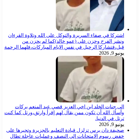
اشتركا في صفاء السريرة والتوكل على الله وتلاوة القرءان
ونشر الفرح وحزن على (عمو خالد)كما لم يحزن من
قبل،فتشاركا الرحيل في نفس الايام المباركات،فلهما الرحمة
يونيو 9, 2026
الى جنات الخلد ابن اخي العزيز قصي عبد المنعم بركات
وأسأل الله أن تكون ممن يقال لهم إقرأ وارتق،ورتل كما كنت
ترتل في الدنيا.
يونيو 9, 2026
صحيفة دان برس تزلزل قيادة التعليم بالجزيرة وتجبرها على
خفض رسوم الامتحانات إلى النصف وعمليات عاجلة تطال