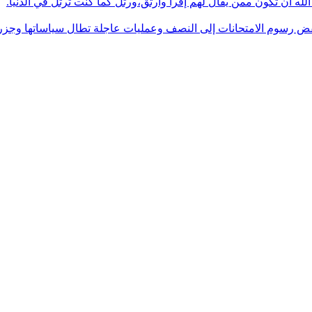
له أن تكون ممن يقال لهم إقرأ وارتق،ورتل كما كنت ترتل في الدنيا.
فض رسوم الامتحانات إلى النصف وعمليات عاجلة تطال سياساتها وجزره