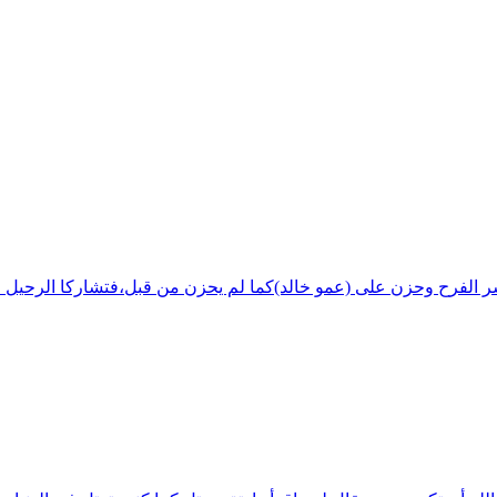
شر الفرح وحزن على (عمو خالد)كما لم يحزن من قبل،فتشاركا الرحيل ف