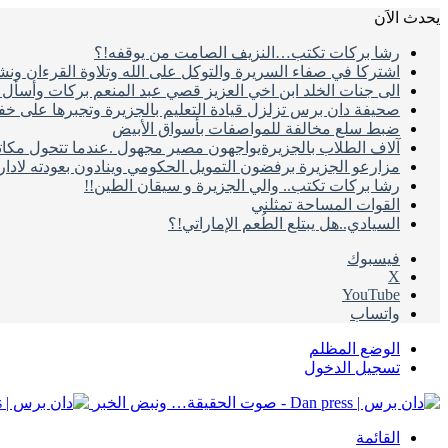
يحدث الاَن
رشا بركات تكتب…النزيف الصامت من يوقفه!؟
اشتركا في صفاء السريرة والتوكل على الله وتلاوة القرءان ون
الى جنات الخلد ابن اخي العزيز قصي عبد المنعم بركات وأسأل ال
صحيفة دان برس تزلزل قيادة التعليم بالجزيرة وتجبرها على خ
ضبط سلع مخالفة للمواصفات بأسواق الأبيض
آلاف الطلاب بالجزيرةيواجهون مصير مجهول .عندما تتحول مكات
مزارعو الجزيرة برفضون التمويل الحكومي وينادون بعودته لادا
رشا بركات تكتب.. والي الجزيرة و سيقان الطين!!
القوات المساحة تمثلني
السيادي..هل يبتلع الطُعم الإماراتي!؟
فيسبوك
‫X
‫YouTube
واتساب
الوضع المظلم
تسجيل الدخول
القائمة