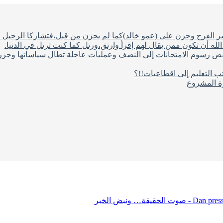
شر الفرح وحزن على (عمو خالد)كما لم يحزن من قبل،فتشاركا الرحيل ف
له أن تكون ممن يقال لهم إقرأ وارتق،ورتل كما كنت ترتل في الدنيا.
فض رسوم الامتحانات إلى النصف وعمليات عاجلة تطال سياساتها وجزره
ب التعليم إلى اقطاعيات!!؟
رة المشروع