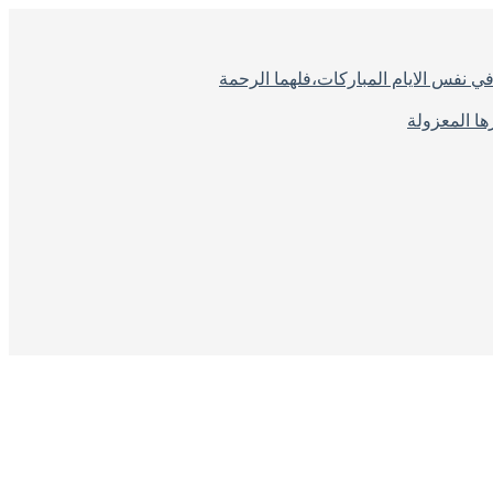
ي نفس الايام المباركات،فلهما الرحمة
ا المعزولة