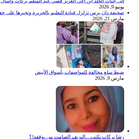
الى جنات الخلد ابن اخي العزيز قصي عبد المنعم بركات وأسأل ال
يونيو 9, 2026
صحيفة دان برس تزلزل قيادة التعليم بالجزيرة وتجبرها على خ
مارس 21, 2026
ضبط سلع مخالفة للمواصفات بأسواق الأبيض
مارس 9, 2026
رشا بركات تكتب…النزيف الصامت من يوقفه!؟