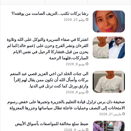
رشا بركات تكتب…النزيف الصامت من يوقفه!؟
يوليو 22, 2026
اشتركا في صفاء السريرة والتوكل على الله وتلاوة
القرءان ونشر الفرح وحزن على (عمو خالد)كما لم
يحزن من قبل،فتشاركا الرحيل في نفس الايام
المباركات،فلهما الرحمة
يونيو 9, 2026
الى جنات الخلد ابن اخي العزيز قصي عبد المنعم
بركات وأسأل الله أن تكون ممن يقال لهم إقرأ
وارتق،ورتل كما كنت ترتل في الدنيا.
يونيو 9, 2026
صحيفة دان برس تزلزل قيادة التعليم بالجزيرة وتجبرها على خفض رسوم
الامتحانات إلى النصف وعمليات عاجلة تطال سياساتها وجزرها المعزولة
مارس 21, 2026
ضبط سلع مخالفة للمواصفات بأسواق الأبيض
مارس 9, 2026