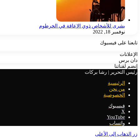
بشرى للأشخاص ذوي الإعاقة في الخرطوم
نوفمبر 18, 2022
تابعنا على فيسبوك
الإعلانات
دان برس
إنضم لقناتنا
رئيس التحرير | رشا بركات
الرئيسية
من نحن
الخصوصية
فيسبوك
‫X
‫YouTube
واتساب
زر الذهاب إلى الأعلى