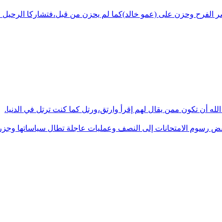
شر الفرح وحزن على (عمو خالد)كما لم يحزن من قبل،فتشاركا الرحيل ف
له أن تكون ممن يقال لهم إقرأ وارتق،ورتل كما كنت ترتل في الدنيا.
فض رسوم الامتحانات إلى النصف وعمليات عاجلة تطال سياساتها وجزره