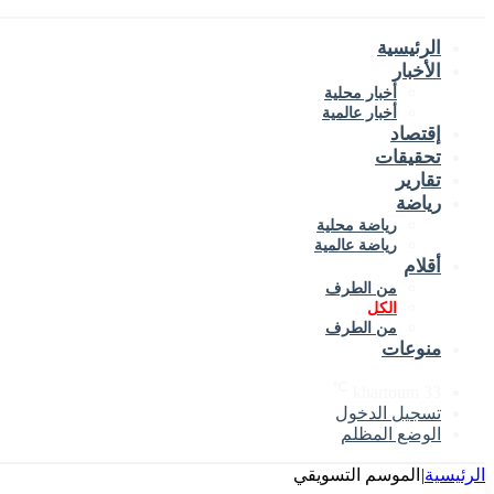
الرئيسية
الأخبار
أخبار محلية
أخبار عالمية
إقتصاد
تحقيقات
تقارير
رياضة
رياضة محلية
رياضة عالمية
أقلام
من الطرف
الكل
من الطرف
منوعات
℃
khartoum
33
تسجيل الدخول
الوضع المظلم
الرئيسية
|
الموسم التسويقي