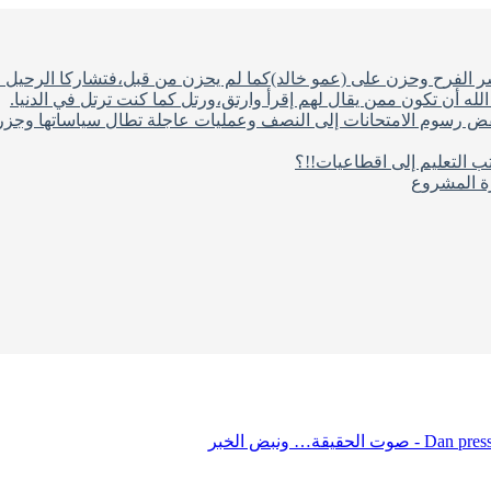
شر الفرح وحزن على (عمو خالد)كما لم يحزن من قبل،فتشاركا الرحيل ف
له أن تكون ممن يقال لهم إقرأ وارتق،ورتل كما كنت ترتل في الدنيا.
فض رسوم الامتحانات إلى النصف وعمليات عاجلة تطال سياساتها وجزره
ب التعليم إلى اقطاعيات!!؟
رة المشروع