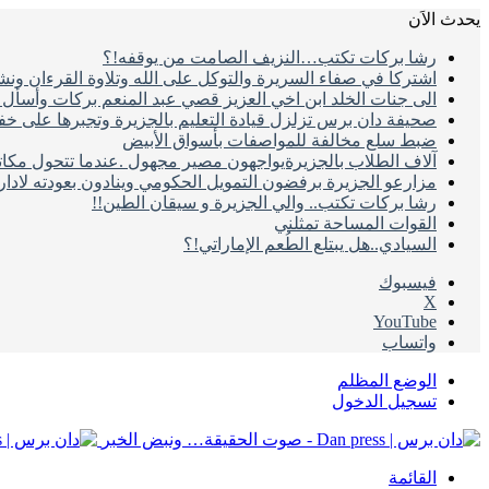
يحدث الاَن
رشا بركات تكتب…النزيف الصامت من يوقفه!؟
اشتركا في صفاء السريرة والتوكل على الله وتلاوة القرءان ون
الى جنات الخلد ابن اخي العزيز قصي عبد المنعم بركات وأسأل ال
صحيفة دان برس تزلزل قيادة التعليم بالجزيرة وتجبرها على خ
ضبط سلع مخالفة للمواصفات بأسواق الأبيض
آلاف الطلاب بالجزيرةيواجهون مصير مجهول .عندما تتحول مكات
مزارعو الجزيرة برفضون التمويل الحكومي وينادون بعودته لادا
رشا بركات تكتب.. والي الجزيرة و سيقان الطين!!
القوات المساحة تمثلني
السيادي..هل يبتلع الطُعم الإماراتي!؟
فيسبوك
‫X
‫YouTube
واتساب
الوضع المظلم
تسجيل الدخول
القائمة