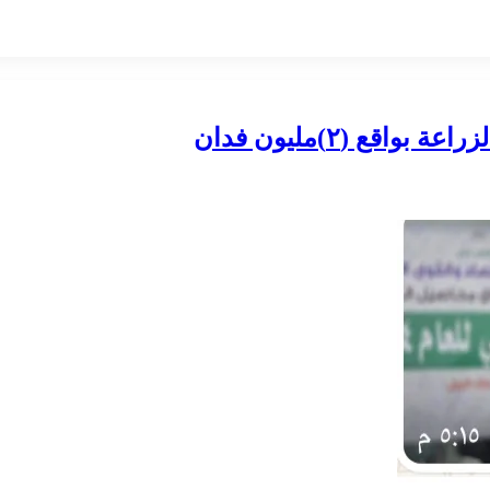
ع (٢)مليون فدان