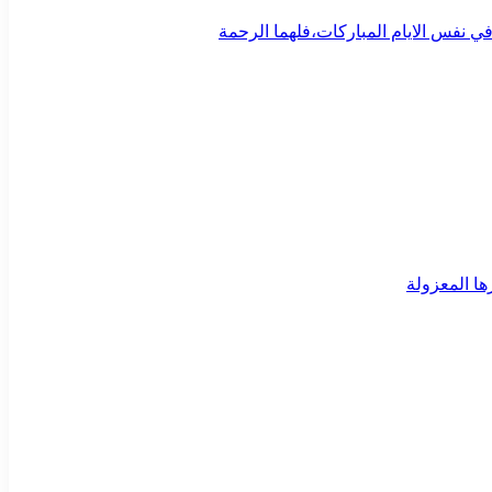
ي نفس الايام المباركات،فلهما الرحمة
ا المعزولة