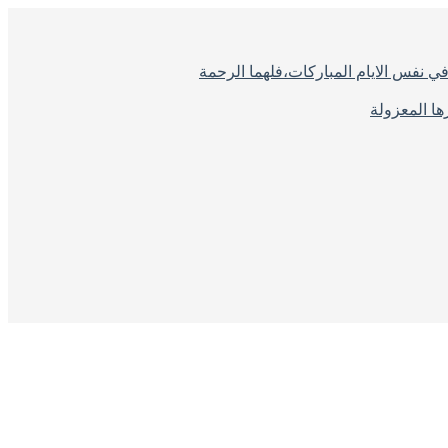
ي نفس الايام المباركات،فلهما الرحمة
ا المعزولة