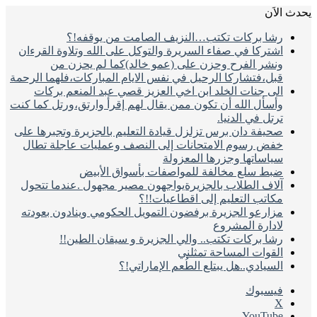
َن
ا بركات تكتب…النزيف الصامت من يوقفه!؟
تركا في صفاء السريرة والتوكل على الله وتلاوة القرءان
شر الفرح وحزن على (عمو خالد)كما لم يحزن من
ل،فتشاركا الرحيل في نفس الايام المباركات،فلهما الرحمة
ى جنات الخلد ابن اخي العزيز قصي عبد المنعم بركات
سأل الله أن تكون ممن يقال لهم إقرأ وارتق،ورتل كما كنت
تل في الدنيا.
يفة دان برس تزلزل قيادة التعليم بالجزيرة وتجبرها على
ض رسوم الامتحانات إلى النصف وعمليات عاجلة تطال
اساتها وجزرها المعزولة
ط سلع مخالفة للمواصفات بأسواق الأبيض
اف الطلاب بالجزيرةيواجهون مصير مجهول .عندما تتحول
اتب التعليم إلى اقطاعيات!!؟
ارعو الجزيرة برفضون التمويل الحكومي وينادون بعودته
دارة المشروع
ا بركات تكتب.. والي الجزيرة و سيقان الطين!!
قوات المساحة تمثلني
سيادي..هل يبتلع الطُعم الإماراتي!؟
سبوك
‫YouTu