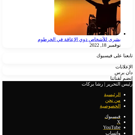
رى للأشخاص ذوي الإعاقة في الخرطوم
مبر 18, 2022
على فيسبوك
ت
س
اتنا
تحرير | رشا بركات
رئيسية
 نحن
خصوصية
سبوك
‫YouTu
تساب