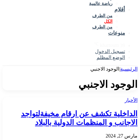
رياضة عالمية
لام
من الطرف
الكل
من الطرف
نوعات
℃
khartoum
جيل الدخول
وضع المظلم
|
الوجود الاجنبي
ود الاجنبي
لية تكشف عن ارقام مخيفةلتواجد
ب و المنظمات الدولية بالبلاد