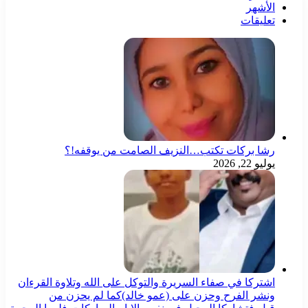
أشهر
ليقات
ا بركات تكتب…النزيف الصامت من يوقفه!؟
و 22, 2026
تركا في صفاء السريرة والتوكل على الله وتلاوة القرءان
شر الفرح وحزن على (عمو خالد)كما لم يحزن من