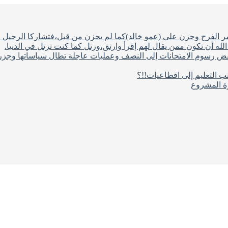
شر الفرح وحزن على (عمو خالد)كما لم يحزن من قبل،فتشاركا الرحيل ف
له أن تكون ممن يقال لهم إقرأ وارتق،ورتل كما كنت ترتل في الدنيا.
فض رسوم الامتحانات إلى النصف وعمليات عاجلة تطال سياساتها وجزره
ب التعليم إلى اقطاعيات!!؟
رة المشروع