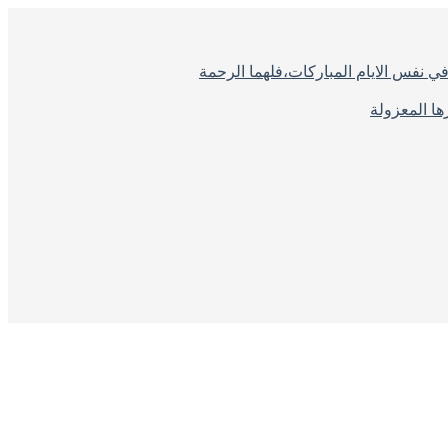
ي نفس الايام المباركات،فلهما الرحمة
ا المعزولة