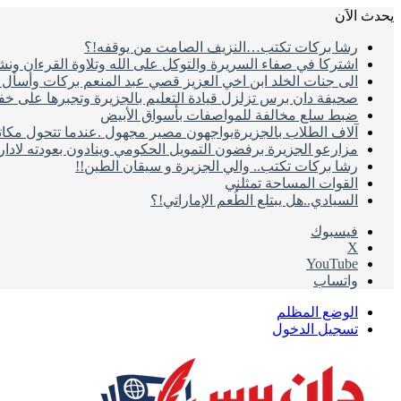
يحدث الاَن
رشا بركات تكتب…النزيف الصامت من يوقفه!؟
اشتركا في صفاء السريرة والتوكل على الله وتلاوة القرءان ون
الى جنات الخلد ابن اخي العزيز قصي عبد المنعم بركات وأسأل ال
صحيفة دان برس تزلزل قيادة التعليم بالجزيرة وتجبرها على خ
ضبط سلع مخالفة للمواصفات بأسواق الأبيض
آلاف الطلاب بالجزيرةيواجهون مصير مجهول .عندما تتحول مكات
مزارعو الجزيرة برفضون التمويل الحكومي وينادون بعودته لادا
رشا بركات تكتب.. والي الجزيرة و سيقان الطين!!
القوات المساحة تمثلني
السيادي..هل يبتلع الطُعم الإماراتي!؟
فيسبوك
‫X
‫YouTube
واتساب
الوضع المظلم
تسجيل الدخول