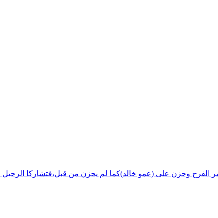
شر الفرح وحزن على (عمو خالد)كما لم يحزن من قبل،فتشاركا الرحيل ف