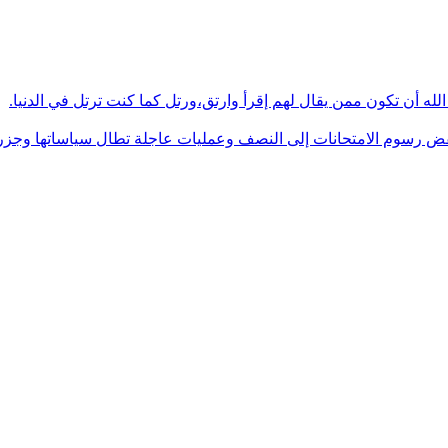
له أن تكون ممن يقال لهم إقرأ وارتق،ورتل كما كنت ترتل في الدنيا.
فض رسوم الامتحانات إلى النصف وعمليات عاجلة تطال سياساتها وجزره