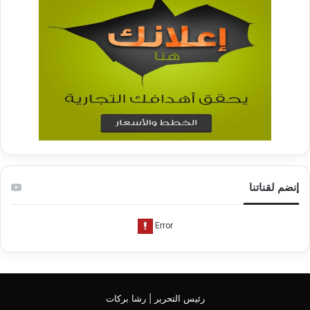
إنضم لقناتنا
رئيس التحرير | رشا بركات