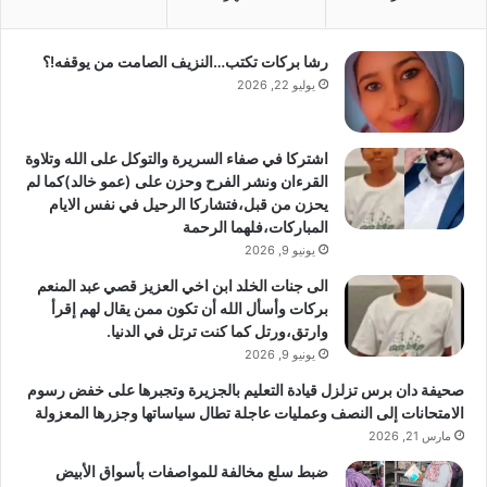
رشا بركات تكتب…النزيف الصامت من يوقفه!؟
يوليو 22, 2026
اشتركا في صفاء السريرة والتوكل على الله وتلاوة
القرءان ونشر الفرح وحزن على (عمو خالد)كما لم
يحزن من قبل،فتشاركا الرحيل في نفس الايام
المباركات،فلهما الرحمة
يونيو 9, 2026
الى جنات الخلد ابن اخي العزيز قصي عبد المنعم
بركات وأسأل الله أن تكون ممن يقال لهم إقرأ
وارتق،ورتل كما كنت ترتل في الدنيا.
يونيو 9, 2026
صحيفة دان برس تزلزل قيادة التعليم بالجزيرة وتجبرها على خفض رسوم
الامتحانات إلى النصف وعمليات عاجلة تطال سياساتها وجزرها المعزولة
مارس 21, 2026
ضبط سلع مخالفة للمواصفات بأسواق الأبيض