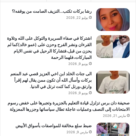
رشا بركات تكتب…النزيف الصامت من يوقفه!؟
يوليو 22, 2026
اشتركا في صفاء السريرة والتوكل على الله وتلاوة
القرءان ونشر الفرح وحزن على (عمو خالد)كما لم
يحزن من قبل،فتشاركا الرحيل في نفس الايام
المباركات،فلهما الرحمة
يونيو 9, 2026
الى جنات الخلد ابن اخي العزيز قصي عبد المنعم
بركات وأسأل الله أن تكون ممن يقال لهم إقرأ
وارتق،ورتل كما كنت ترتل في الدنيا.
يونيو 9, 2026
صحيفة دان برس تزلزل قيادة التعليم بالجزيرة وتجبرها على خفض رسوم
الامتحانات إلى النصف وعمليات عاجلة تطال سياساتها وجزرها المعزولة
مارس 21, 2026
ضبط سلع مخالفة للمواصفات بأسواق الأبيض
مارس 9, 2026